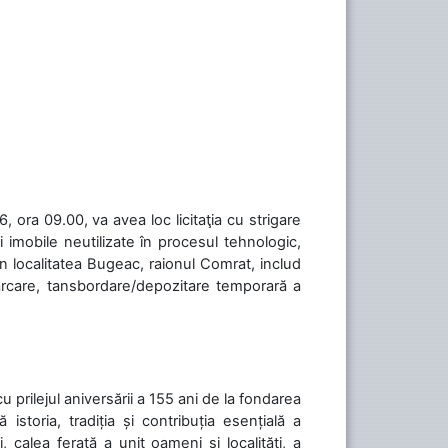
 ora 09.00, va avea loc licitaţia cu strigare
 imobile neutilizate în procesul tehnologic,
în localitatea Bugeac, raionul Comrat, includ
cărcare, tansbordare/depozitare temporară a
cu prilejul aniversării a 155 ani de la fondarea
toria, tradiția și contribuția esențială a
, calea ferată a unit oameni și localități, a