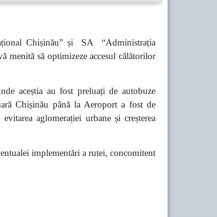
ațional Chișinău” și SA “Administrația
vă menită să optimizeze accesul călătorilor
unde aceștia au fost preluați de autobuze
viară Chișinău până la Aeroport a fost de
evitarea aglomerației urbane și creșterea
 eventualei implementări a rutei, concomitent