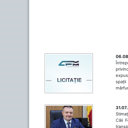
06.08
Întrep
privin
expuse
spații
mărfuri
31.07
Stimaț
Căii 
transp