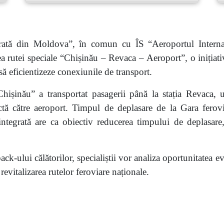
rată din Moldova”, în comun cu ÎS “Aeroportul Intern
ea rutei speciale “Chișinău – Revaca – Aeroport”, o inițiati
să eficientizeze conexiunile de transport.
 Chișinău” a transportat pasagerii până la stația Revaca, 
ectă către aeroport. Timpul de deplasare de la Gara fero
ntegrată are ca obiectiv reducerea timpului de deplasare, 
dback-ului călătorilor, specialiștii vor analiza oportunitatea
revitalizarea rutelor feroviare naționale.