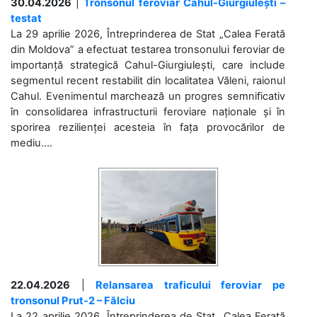
30.04.2026
|
Tronsonul feroviar Cahul-Giurgiulești –
testat
La 29 aprilie 2026, Întreprinderea de Stat „Calea Ferată
din Moldova” a efectuat testarea tronsonului feroviar de
importanță strategică Cahul-Giurgiulești, care include
segmentul recent restabilit din localitatea Văleni, raionul
Cahul. Evenimentul marchează un progres semnificativ
în consolidarea infrastructurii feroviare naționale și în
sporirea rezilienței acesteia în fața provocărilor de
mediu....
22.04.2026
|
Relansarea traficului feroviar pe
tronsonul Prut-2 – Fălciu
La 22 aprilie 2026, Întreprinderea de Stat „Calea Ferată