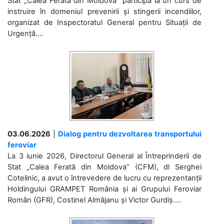
Stat „Calea Ferată din Moldova” participă la un curs de
instruire în domeniul prevenirii și stingerii incendiilor,
organizat de Inspectoratul General pentru Situații de
Urgență....
03.06.2026
|
Dialog pentru dezvoltarea transportului
feroviar
La 3 iunie 2026, Directorul General al Întreprinderii de
Stat „Calea Ferată din Moldova” (CFM), dl Serghei
Cotelinic, a avut o întrevedere de lucru cu reprezentanții
Holdingului GRAMPET România și ai Grupului Feroviar
Român (GFR), Costinel Almăjanu și Victor Gurdiș....