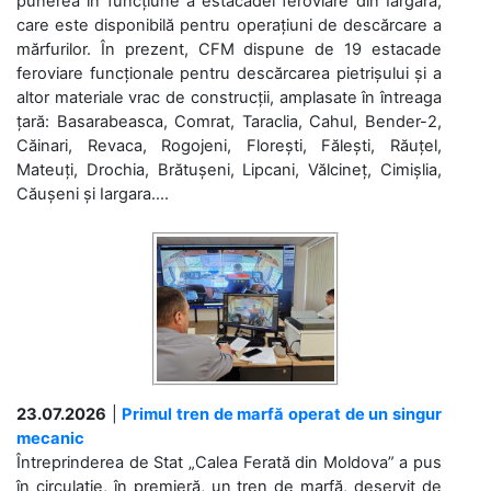
punerea în funcțiune a estacadei feroviare din Iargara,
care este disponibilă pentru operațiuni de descărcare a
mărfurilor. În prezent, CFM dispune de 19 estacade
feroviare funcționale pentru descărcarea pietrișului și a
altor materiale vrac de construcții, amplasate în întreaga
țară: Basarabeasca, Comrat, Taraclia, Cahul, Bender-2,
Căinari, Revaca, Rogojeni, Florești, Fălești, Răuțel,
Mateuți, Drochia, Brătușeni, Lipcani, Vălcineț, Cimișlia,
Căușeni și Iargara....
23.07.2026
|
Primul tren de marfă operat de un singur
mecanic
Întreprinderea de Stat „Calea Ferată din Moldova” a pus
în circulație, în premieră, un tren de marfă, deservit de