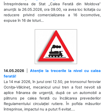
Întreprinderea de Stat „Calea Ferată din Moldova”
anunță: la 26.05.2026, ora 09.00, va avea loc licitaţia cu
reducere privind comercializarea a 16 locomotive,
expuse în 16 de loturi...
14.05.2026
|
Atenție la trecerile la nivel cu calea
ferată!
La 14 mai 2026, în jurul orei 12.50, pe tronsonul feroviar
Ocnița–Vălcineț, mecanicul unui tren a fost nevoit să
aplice frânarea de urgență, după ce un automobil a
pătruns pe calea ferată cu încălcarea prevederilor
Regulamentului circulației rutiere. În pofida măsurilor
întreprinse, impactul nu a putut fi evitat....