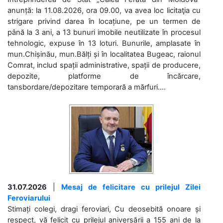
anunță: la 11.08.2026, ora 09.00, va avea loc licitaţia cu
strigare privind darea în locațiune, pe un termen de
până la 3 ani, a 13 bunuri imobile neutilizate în procesul
tehnologic, expuse în 13 loturi. Bunurile, amplasate în
mun.Chișinău, mun.Bălți și în localitatea Bugeac, raionul
Comrat, includ spații administrative, spații de producere,
depozite, platforme de încărcare,
tansbordare/depozitare temporară a mărfuri....
31.07.2026
|
Mesaj de felicitare cu prilejul Zilei
Feroviarului
Stimați colegi, dragi feroviari, Cu deosebită onoare și
respect, vă felicit cu prilejul aniversării a 155 ani de la