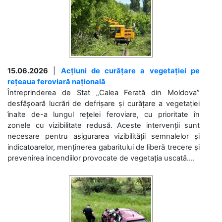
15.06.2026
|
Acțiuni de curățare a vegetației pe
rețeaua feroviară națională
Întreprinderea de Stat „Calea Ferată din Moldova”
desfășoară lucrări de defrișare și curățare a vegetației
înalte de-a lungul rețelei feroviare, cu prioritate în
zonele cu vizibilitate redusă. Aceste intervenții sunt
necesare pentru asigurarea vizibilității semnalelor și
indicatoarelor, menținerea gabaritului de liberă trecere și
prevenirea incendiilor provocate de vegetația uscată....