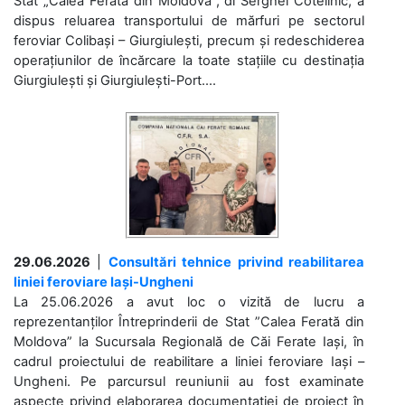
Stat „Calea Ferată din Moldova”, dl Serghei Cotelinic, a
dispus reluarea transportului de mărfuri pe sectorul
feroviar Colibași – Giurgiulești, precum și redeschiderea
operațiunilor de încărcare la toate stațiile cu destinația
Giurgiulești și Giurgiulești-Port....
29.06.2026
|
Consultări tehnice privind reabilitarea
liniei feroviare Iași-Ungheni
La 25.06.2026 a avut loc o vizită de lucru a
reprezentanților Întreprinderii de Stat ”Calea Ferată din
Moldova” la Sucursala Regională de Căi Ferate Iași, în
cadrul proiectului de reabilitare a liniei feroviare Iași –
Ungheni. Pe parcursul reuniunii au fost examinate
aspecte privind elaborarea documentației de proiect în