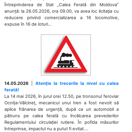
Întreprinderea de Stat „Calea Ferată din Moldova”
anunță: la 26.05.2026, ora 09.00, va avea loc licitaţia cu
reducere privind comercializarea a 16 locomotive,
expuse în 16 de loturi...
14.05.2026
|
Atenție la trecerile la nivel cu calea
ferată!
La 14 mai 2026, în jurul orei 12.50, pe tronsonul feroviar
Ocnița–Vălcineț, mecanicul unui tren a fost nevoit să
aplice frânarea de urgență, după ce un automobil a
pătruns pe calea ferată cu încălcarea prevederilor
Regulamentului circulației rutiere. În pofida măsurilor
întreprinse, impactul nu a putut fi evitat....