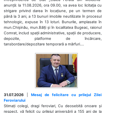
anunță: la 11.08.2026, ora 09.00, va avea loc licitaţia cu
strigare privind darea în locațiune, pe un termen de
până la 3 ani, a 13 bunuri imobile neutilizate în procesul
tehnologic, expuse în 13 loturi. Bunurile, amplasate în
mun.Chișinău, mun.Bălți și în localitatea Bugeac, raionul
Comrat, includ spații administrative, spații de producere,
depozite, platforme de încărcare,
tansbordare/depozitare temporară a mărfuri....
31.07.2026
|
Mesaj de felicitare cu prilejul Zilei
Feroviarului
Stimați colegi, dragi feroviari, Cu deosebită onoare și
respect, vă felicit cu prilejul aniversării a 155 ani de la