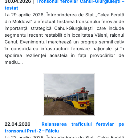
30.04.2026
|
Tronsonul feroviar Cahul-Giurgiulești –
testat
La 29 aprilie 2026, Întreprinderea de Stat „Calea Ferată
din Moldova” a efectuat testarea tronsonului feroviar de
importanță strategică Cahul-Giurgiulești, care include
segmentul recent restabilit din localitatea Văleni, raionul
Cahul. Evenimentul marchează un progres semnificativ
în consolidarea infrastructurii feroviare naționale și în
sporirea rezilienței acesteia în fața provocărilor de
mediu....
22.04.2026
|
Relansarea traficului feroviar pe
tronsonul Prut-2 – Fălciu
La 22 aprilie 2026, Întreprinderea de Stat „Calea Ferată