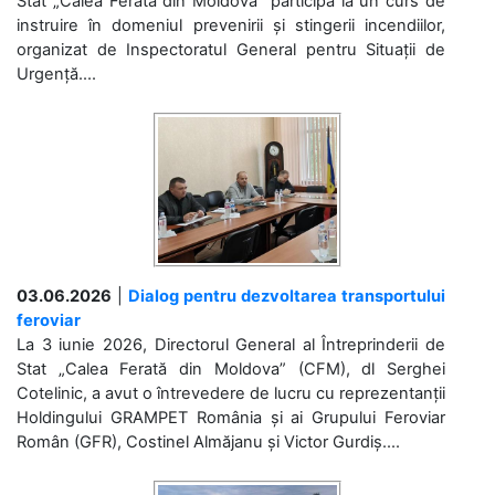
Stat „Calea Ferată din Moldova” participă la un curs de
instruire în domeniul prevenirii și stingerii incendiilor,
organizat de Inspectoratul General pentru Situații de
Urgență....
03.06.2026
|
Dialog pentru dezvoltarea transportului
feroviar
La 3 iunie 2026, Directorul General al Întreprinderii de
Stat „Calea Ferată din Moldova” (CFM), dl Serghei
Cotelinic, a avut o întrevedere de lucru cu reprezentanții
Holdingului GRAMPET România și ai Grupului Feroviar
Român (GFR), Costinel Almăjanu și Victor Gurdiș....