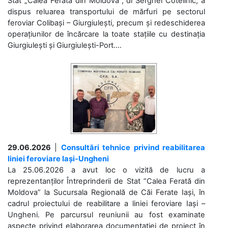
Stat „Calea Ferată din Moldova”, dl Serghei Cotelinic, a
dispus reluarea transportului de mărfuri pe sectorul
feroviar Colibași – Giurgiulești, precum și redeschiderea
operațiunilor de încărcare la toate stațiile cu destinația
Giurgiulești și Giurgiulești-Port....
29.06.2026
|
Consultări tehnice privind reabilitarea
liniei feroviare Iași-Ungheni
La 25.06.2026 a avut loc o vizită de lucru a
reprezentanților Întreprinderii de Stat ”Calea Ferată din
Moldova” la Sucursala Regională de Căi Ferate Iași, în
cadrul proiectului de reabilitare a liniei feroviare Iași –
Ungheni. Pe parcursul reuniunii au fost examinate
aspecte privind elaborarea documentației de proiect în