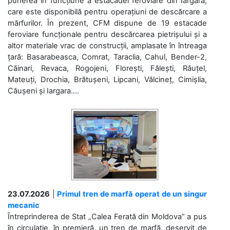
punerea în funcțiune a estacadei feroviare din Iargara,
care este disponibilă pentru operațiuni de descărcare a
mărfurilor. În prezent, CFM dispune de 19 estacade
feroviare funcționale pentru descărcarea pietrișului și a
altor materiale vrac de construcții, amplasate în întreaga
țară: Basarabeasca, Comrat, Taraclia, Cahul, Bender-2,
Căinari, Revaca, Rogojeni, Florești, Fălești, Răuțel,
Mateuți, Drochia, Brătușeni, Lipcani, Vălcineț, Cimișlia,
Căușeni și Iargara....
23.07.2026
|
Primul tren de marfă operat de un singur
mecanic
Întreprinderea de Stat „Calea Ferată din Moldova” a pus
în circulație, în premieră, un tren de marfă, deservit de