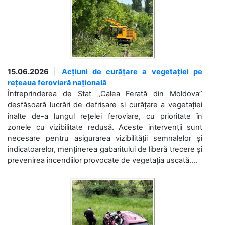
15.06.2026
|
Acțiuni de curățare a vegetației pe
rețeaua feroviară națională
Întreprinderea de Stat „Calea Ferată din Moldova”
desfășoară lucrări de defrișare și curățare a vegetației
înalte de-a lungul rețelei feroviare, cu prioritate în
zonele cu vizibilitate redusă. Aceste intervenții sunt
necesare pentru asigurarea vizibilității semnalelor și
indicatoarelor, menținerea gabaritului de liberă trecere și
prevenirea incendiilor provocate de vegetația uscată....