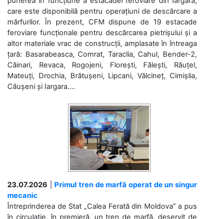
punerea în funcțiune a estacadei feroviare din Iargara,
care este disponibilă pentru operațiuni de descărcare a
mărfurilor. În prezent, CFM dispune de 19 estacade
feroviare funcționale pentru descărcarea pietrișului și a
altor materiale vrac de construcții, amplasate în întreaga
țară: Basarabeasca, Comrat, Taraclia, Cahul, Bender-2,
Căinari, Revaca, Rogojeni, Florești, Fălești, Răuțel,
Mateuți, Drochia, Brătușeni, Lipcani, Vălcineț, Cimișlia,
Căușeni și Iargara....
23.07.2026
|
Primul tren de marfă operat de un singur
mecanic
Întreprinderea de Stat „Calea Ferată din Moldova” a pus
în circulație, în premieră, un tren de marfă, deservit de