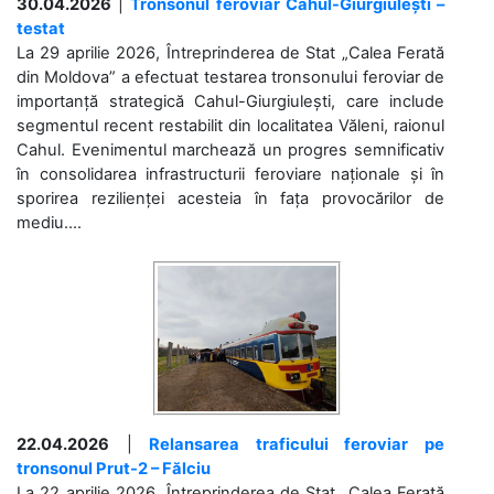
30.04.2026
|
Tronsonul feroviar Cahul-Giurgiulești –
testat
La 29 aprilie 2026, Întreprinderea de Stat „Calea Ferată
din Moldova” a efectuat testarea tronsonului feroviar de
importanță strategică Cahul-Giurgiulești, care include
segmentul recent restabilit din localitatea Văleni, raionul
Cahul. Evenimentul marchează un progres semnificativ
în consolidarea infrastructurii feroviare naționale și în
sporirea rezilienței acesteia în fața provocărilor de
mediu....
22.04.2026
|
Relansarea traficului feroviar pe
tronsonul Prut-2 – Fălciu
La 22 aprilie 2026, Întreprinderea de Stat „Calea Ferată