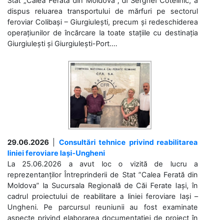
Stat „Calea Ferată din Moldova”, dl Serghei Cotelinic, a
dispus reluarea transportului de mărfuri pe sectorul
feroviar Colibași – Giurgiulești, precum și redeschiderea
operațiunilor de încărcare la toate stațiile cu destinația
Giurgiulești și Giurgiulești-Port....
29.06.2026
|
Consultări tehnice privind reabilitarea
liniei feroviare Iași-Ungheni
La 25.06.2026 a avut loc o vizită de lucru a
reprezentanților Întreprinderii de Stat ”Calea Ferată din
Moldova” la Sucursala Regională de Căi Ferate Iași, în
cadrul proiectului de reabilitare a liniei feroviare Iași –
Ungheni. Pe parcursul reuniunii au fost examinate
aspecte privind elaborarea documentației de proiect în