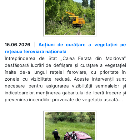
15.06.2026
|
Acțiuni de curățare a vegetației pe
rețeaua feroviară națională
Întreprinderea de Stat „Calea Ferată din Moldova”
desfășoară lucrări de defrișare și curățare a vegetației
înalte de-a lungul rețelei feroviare, cu prioritate în
zonele cu vizibilitate redusă. Aceste intervenții sunt
necesare pentru asigurarea vizibilității semnalelor și
indicatoarelor, menținerea gabaritului de liberă trecere și
prevenirea incendiilor provocate de vegetația uscată....