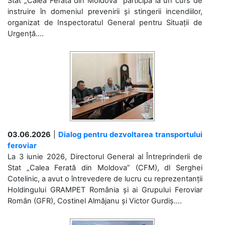
Stat „Calea Ferată din Moldova” participă la un curs de
instruire în domeniul prevenirii și stingerii incendiilor,
organizat de Inspectoratul General pentru Situații de
Urgență....
03.06.2026
|
Dialog pentru dezvoltarea transportului
feroviar
La 3 iunie 2026, Directorul General al Întreprinderii de
Stat „Calea Ferată din Moldova” (CFM), dl Serghei
Cotelinic, a avut o întrevedere de lucru cu reprezentanții
Holdingului GRAMPET România și ai Grupului Feroviar
Român (GFR), Costinel Almăjanu și Victor Gurdiș....