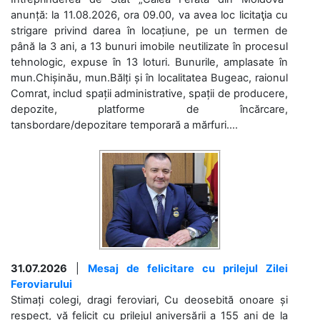
anunță: la 11.08.2026, ora 09.00, va avea loc licitaţia cu
strigare privind darea în locațiune, pe un termen de
până la 3 ani, a 13 bunuri imobile neutilizate în procesul
tehnologic, expuse în 13 loturi. Bunurile, amplasate în
mun.Chișinău, mun.Bălți și în localitatea Bugeac, raionul
Comrat, includ spații administrative, spații de producere,
depozite, platforme de încărcare,
tansbordare/depozitare temporară a mărfuri....
31.07.2026
|
Mesaj de felicitare cu prilejul Zilei
Feroviarului
Stimați colegi, dragi feroviari, Cu deosebită onoare și
respect, vă felicit cu prilejul aniversării a 155 ani de la