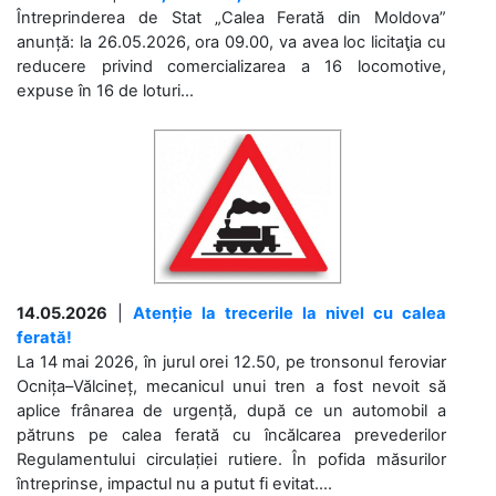
Întreprinderea de Stat „Calea Ferată din Moldova”
anunță: la 26.05.2026, ora 09.00, va avea loc licitaţia cu
reducere privind comercializarea a 16 locomotive,
expuse în 16 de loturi...
14.05.2026
|
Atenție la trecerile la nivel cu calea
ferată!
La 14 mai 2026, în jurul orei 12.50, pe tronsonul feroviar
Ocnița–Vălcineț, mecanicul unui tren a fost nevoit să
aplice frânarea de urgență, după ce un automobil a
pătruns pe calea ferată cu încălcarea prevederilor
Regulamentului circulației rutiere. În pofida măsurilor
întreprinse, impactul nu a putut fi evitat....