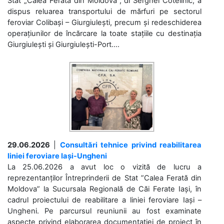
Stat „Calea Ferată din Moldova”, dl Serghei Cotelinic, a
dispus reluarea transportului de mărfuri pe sectorul
feroviar Colibași – Giurgiulești, precum și redeschiderea
operațiunilor de încărcare la toate stațiile cu destinația
Giurgiulești și Giurgiulești-Port....
29.06.2026
|
Consultări tehnice privind reabilitarea
liniei feroviare Iași-Ungheni
La 25.06.2026 a avut loc o vizită de lucru a
reprezentanților Întreprinderii de Stat ”Calea Ferată din
Moldova” la Sucursala Regională de Căi Ferate Iași, în
cadrul proiectului de reabilitare a liniei feroviare Iași –
Ungheni. Pe parcursul reuniunii au fost examinate
aspecte privind elaborarea documentației de proiect în