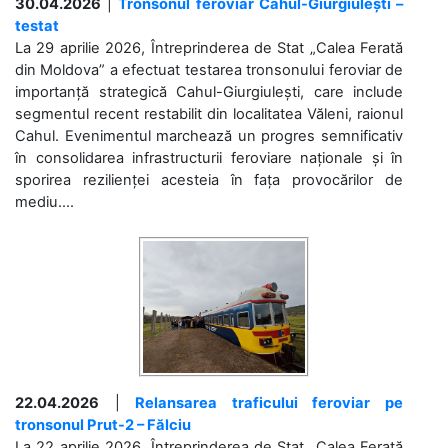
30.04.2026
|
Tronsonul feroviar Cahul-Giurgiulești –
testat
La 29 aprilie 2026, Întreprinderea de Stat „Calea Ferată
din Moldova” a efectuat testarea tronsonului feroviar de
importanță strategică Cahul-Giurgiulești, care include
segmentul recent restabilit din localitatea Văleni, raionul
Cahul. Evenimentul marchează un progres semnificativ
în consolidarea infrastructurii feroviare naționale și în
sporirea rezilienței acesteia în fața provocărilor de
mediu....
22.04.2026
|
Relansarea traficului feroviar pe
tronsonul Prut-2 – Fălciu
La 22 aprilie 2026, Întreprinderea de Stat „Calea Ferată