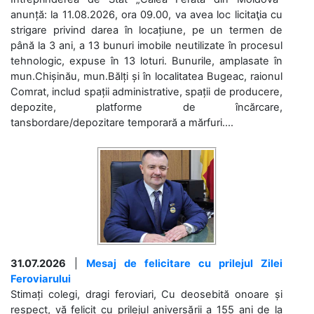
anunță: la 11.08.2026, ora 09.00, va avea loc licitaţia cu
strigare privind darea în locațiune, pe un termen de
până la 3 ani, a 13 bunuri imobile neutilizate în procesul
tehnologic, expuse în 13 loturi. Bunurile, amplasate în
mun.Chișinău, mun.Bălți și în localitatea Bugeac, raionul
Comrat, includ spații administrative, spații de producere,
depozite, platforme de încărcare,
tansbordare/depozitare temporară a mărfuri....
31.07.2026
|
Mesaj de felicitare cu prilejul Zilei
Feroviarului
Stimați colegi, dragi feroviari, Cu deosebită onoare și
respect, vă felicit cu prilejul aniversării a 155 ani de la