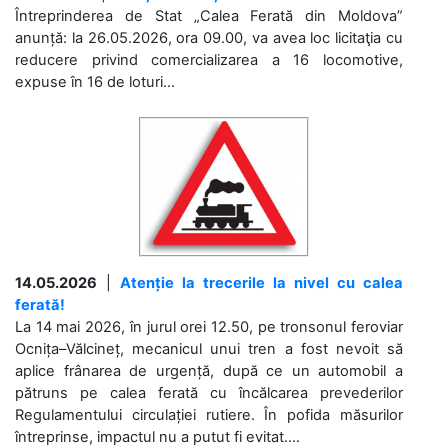
Întreprinderea de Stat „Calea Ferată din Moldova”
anunță: la 26.05.2026, ora 09.00, va avea loc licitaţia cu
reducere privind comercializarea a 16 locomotive,
expuse în 16 de loturi...
14.05.2026
|
Atenție la trecerile la nivel cu calea
ferată!
La 14 mai 2026, în jurul orei 12.50, pe tronsonul feroviar
Ocnița–Vălcineț, mecanicul unui tren a fost nevoit să
aplice frânarea de urgență, după ce un automobil a
pătruns pe calea ferată cu încălcarea prevederilor
Regulamentului circulației rutiere. În pofida măsurilor
întreprinse, impactul nu a putut fi evitat....