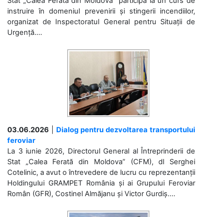
Stat „Calea Ferată din Moldova” participă la un curs de
instruire în domeniul prevenirii și stingerii incendiilor,
organizat de Inspectoratul General pentru Situații de
Urgență....
03.06.2026
|
Dialog pentru dezvoltarea transportului
feroviar
La 3 iunie 2026, Directorul General al Întreprinderii de
Stat „Calea Ferată din Moldova” (CFM), dl Serghei
Cotelinic, a avut o întrevedere de lucru cu reprezentanții
Holdingului GRAMPET România și ai Grupului Feroviar
Român (GFR), Costinel Almăjanu și Victor Gurdiș....