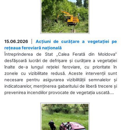
15.06.2026
|
Acțiuni de curățare a vegetației pe
rețeaua feroviară națională
Întreprinderea de Stat „Calea Ferată din Moldova”
desfășoară lucrări de defrișare și curățare a vegetației
înalte de-a lungul rețelei feroviare, cu prioritate în
zonele cu vizibilitate redusă. Aceste intervenții sunt
necesare pentru asigurarea vizibilității semnalelor și
indicatoarelor, menținerea gabaritului de liberă trecere și
prevenirea incendiilor provocate de vegetația uscată....