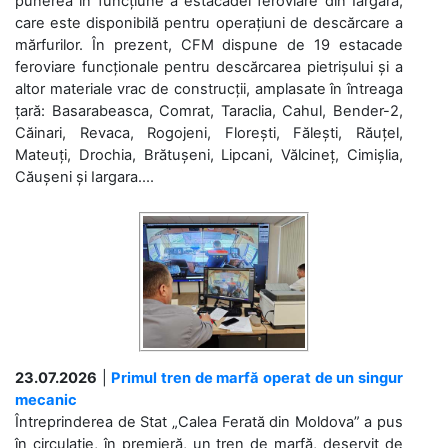
punerea în funcțiune a estacadei feroviare din Iargara,
care este disponibilă pentru operațiuni de descărcare a
mărfurilor. În prezent, CFM dispune de 19 estacade
feroviare funcționale pentru descărcarea pietrișului și a
altor materiale vrac de construcții, amplasate în întreaga
țară: Basarabeasca, Comrat, Taraclia, Cahul, Bender-2,
Căinari, Revaca, Rogojeni, Florești, Fălești, Răuțel,
Mateuți, Drochia, Brătușeni, Lipcani, Vălcineț, Cimișlia,
Căușeni și Iargara....
23.07.2026
|
Primul tren de marfă operat de un singur
mecanic
Întreprinderea de Stat „Calea Ferată din Moldova” a pus
în circulație, în premieră, un tren de marfă, deservit de