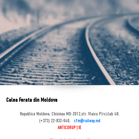
Calea Ferata din Moldova
Republica Moldova, Chisinau MD-2012,str. Vlaicu Pîrcălab 48;
(+373) 22-832-040;
cfm@railway.md
ANTICORUPȚIE