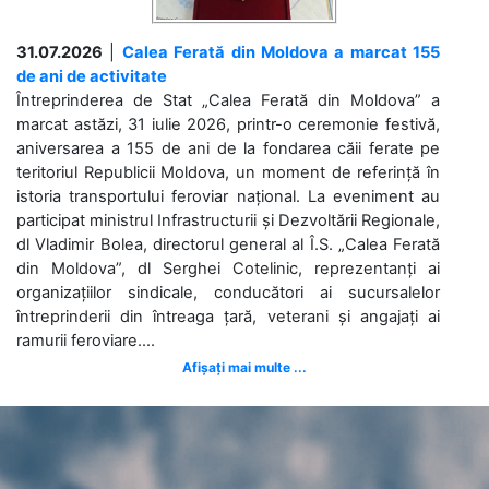
31.07.2026
|
Calea Ferată din Moldova a marcat 155
de ani de activitate
Întreprinderea de Stat „Calea Ferată din Moldova” a
marcat astăzi, 31 iulie 2026, printr-o ceremonie festivă,
aniversarea a 155 de ani de la fondarea căii ferate pe
teritoriul Republicii Moldova, un moment de referință în
istoria transportului feroviar național. La eveniment au
participat ministrul Infrastructurii și Dezvoltării Regionale,
dl Vladimir Bolea, directorul general al Î.S. „Calea Ferată
din Moldova”, dl Serghei Cotelinic, reprezentanți ai
organizațiilor sindicale, conducători ai sucursalelor
întreprinderii din întreaga țară, veterani și angajați ai
ramurii feroviare....
Afișați mai multe ...