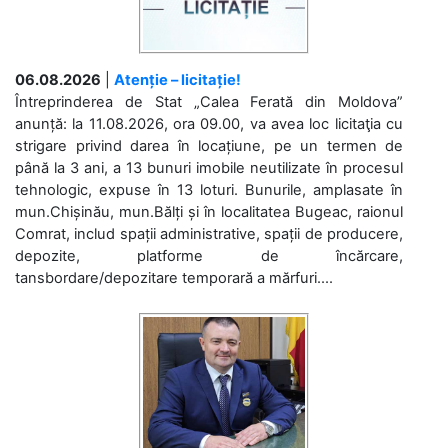
06.08.2026
|
Atenție – licitație!
Întreprinderea de Stat „Calea Ferată din Moldova”
anunță: la 11.08.2026, ora 09.00, va avea loc licitaţia cu
strigare privind darea în locațiune, pe un termen de
până la 3 ani, a 13 bunuri imobile neutilizate în procesul
tehnologic, expuse în 13 loturi. Bunurile, amplasate în
mun.Chișinău, mun.Bălți și în localitatea Bugeac, raionul
Comrat, includ spații administrative, spații de producere,
depozite, platforme de încărcare,
tansbordare/depozitare temporară a mărfuri....