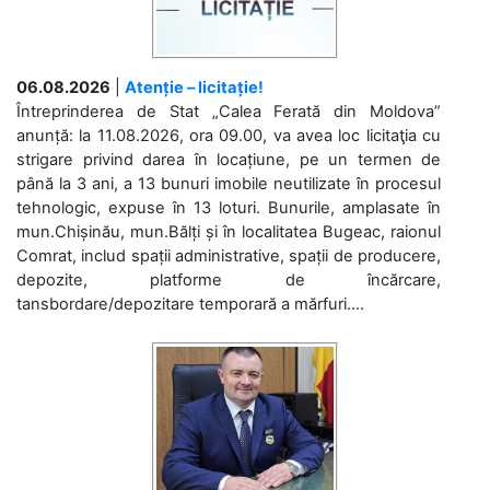
06.08.2026
|
Atenție – licitație!
Întreprinderea de Stat „Calea Ferată din Moldova”
anunță: la 11.08.2026, ora 09.00, va avea loc licitaţia cu
strigare privind darea în locațiune, pe un termen de
până la 3 ani, a 13 bunuri imobile neutilizate în procesul
tehnologic, expuse în 13 loturi. Bunurile, amplasate în
mun.Chișinău, mun.Bălți și în localitatea Bugeac, raionul
Comrat, includ spații administrative, spații de producere,
depozite, platforme de încărcare,
tansbordare/depozitare temporară a mărfuri....