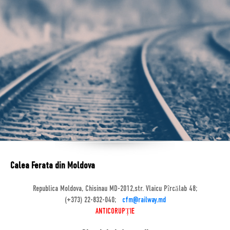
Calea Ferata din Moldova
Republica Moldova, Chisinau MD-2012,str. Vlaicu Pîrcălab 48;
(+373) 22-832-040;
cfm@railway.md
ANTICORUPȚIE