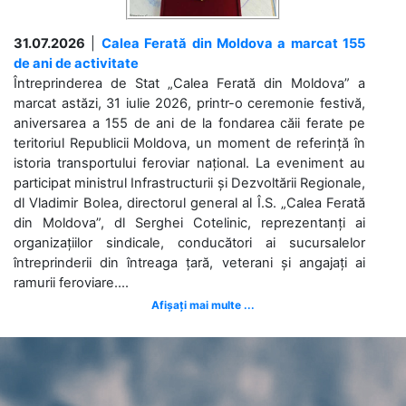
31.07.2026
|
Calea Ferată din Moldova a marcat 155
de ani de activitate
Întreprinderea de Stat „Calea Ferată din Moldova” a
marcat astăzi, 31 iulie 2026, printr-o ceremonie festivă,
aniversarea a 155 de ani de la fondarea căii ferate pe
teritoriul Republicii Moldova, un moment de referință în
istoria transportului feroviar național. La eveniment au
participat ministrul Infrastructurii și Dezvoltării Regionale,
dl Vladimir Bolea, directorul general al Î.S. „Calea Ferată
din Moldova”, dl Serghei Cotelinic, reprezentanți ai
organizațiilor sindicale, conducători ai sucursalelor
întreprinderii din întreaga țară, veterani și angajați ai
ramurii feroviare....
Afișați mai multe ...