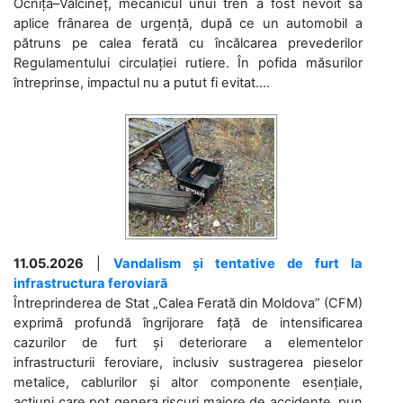
Ocnița–Vălcineț, mecanicul unui tren a fost nevoit să
aplice frânarea de urgență, după ce un automobil a
pătruns pe calea ferată cu încălcarea prevederilor
Regulamentului circulației rutiere. În pofida măsurilor
întreprinse, impactul nu a putut fi evitat....
11.05.2026
|
Vandalism și tentative de furt la
infrastructura feroviară
Întreprinderea de Stat „Calea Ferată din Moldova” (CFM)
exprimă profundă îngrijorare față de intensificarea
cazurilor de furt și deteriorare a elementelor
infrastructurii feroviare, inclusiv sustragerea pieselor
metalice, cablurilor și altor componente esențiale,
acțiuni care pot genera riscuri majore de accidente, pun