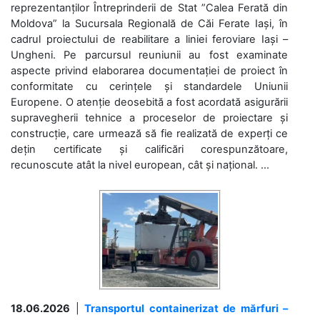
reprezentanților Întreprinderii de Stat ”Calea Ferată din
Moldova” la Sucursala Regională de Căi Ferate Iași, în
cadrul proiectului de reabilitare a liniei feroviare Iași –
Ungheni. Pe parcursul reuniunii au fost examinate
aspecte privind elaborarea documentației de proiect în
conformitate cu cerințele și standardele Uniunii
Europene. O atenție deosebită a fost acordată asigurării
supravegherii tehnice a proceselor de proiectare și
construcție, care urmează să fie realizată de experți ce
dețin certificate și calificări corespunzătoare,
recunoscute atât la nivel european, cât și național. ...
18.06.2026
|
Transportul containerizat de mărfuri –