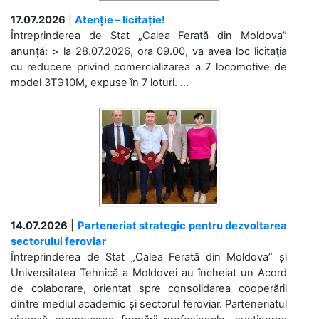
17.07.2026
|
Atenție – licitație!
Întreprinderea de Stat „Calea Ferată din Moldova”
anunță: > la 28.07.2026, ora 09.00, va avea loc licitaţia
cu reducere privind comercializarea a 7 locomotive de
model 3ТЭ10М, expuse în 7 loturi. ...
14.07.2026
|
Parteneriat strategic pentru dezvoltarea
sectorului feroviar
Întreprinderea de Stat „Calea Ferată din Moldova” și
Universitatea Tehnică a Moldovei au încheiat un Acord
de colaborare, orientat spre consolidarea cooperării
dintre mediul academic și sectorul feroviar. Parteneriatul