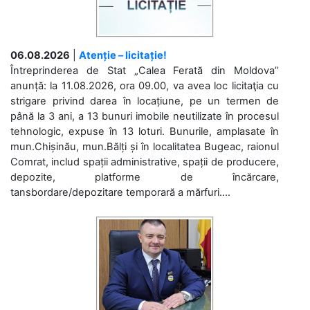
06.08.2026
|
Atenție – licitație!
Întreprinderea de Stat „Calea Ferată din Moldova”
anunță: la 11.08.2026, ora 09.00, va avea loc licitaţia cu
strigare privind darea în locațiune, pe un termen de
până la 3 ani, a 13 bunuri imobile neutilizate în procesul
tehnologic, expuse în 13 loturi. Bunurile, amplasate în
mun.Chișinău, mun.Bălți și în localitatea Bugeac, raionul
Comrat, includ spații administrative, spații de producere,
depozite, platforme de încărcare,
tansbordare/depozitare temporară a mărfuri....