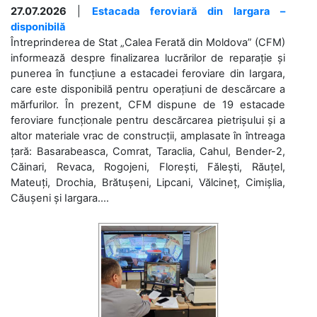
27.07.2026
|
Estacada feroviară din Iargara –
disponibilă
Întreprinderea de Stat „Calea Ferată din Moldova” (CFM)
informează despre finalizarea lucrărilor de reparație și
punerea în funcțiune a estacadei feroviare din Iargara,
care este disponibilă pentru operațiuni de descărcare a
mărfurilor. În prezent, CFM dispune de 19 estacade
feroviare funcționale pentru descărcarea pietrișului și a
altor materiale vrac de construcții, amplasate în întreaga
țară: Basarabeasca, Comrat, Taraclia, Cahul, Bender-2,
Căinari, Revaca, Rogojeni, Florești, Fălești, Răuțel,
Mateuți, Drochia, Brătușeni, Lipcani, Vălcineț, Cimișlia,
Căușeni și Iargara....