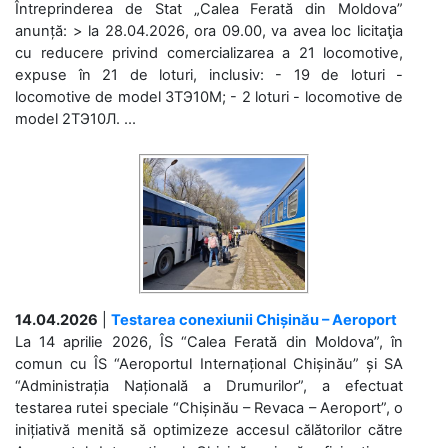
Întreprinderea de Stat „Calea Ferată din Moldova”
anunță: > la 28.04.2026, ora 09.00, va avea loc licitaţia
cu reducere privind comercializarea a 21 locomotive,
expuse în 21 de loturi, inclusiv: - 19 de loturi -
locomotive de model 3ТЭ10М; - 2 loturi - locomotive de
model 2ТЭ10Л. ...
14.04.2026
|
Testarea conexiunii Chișinău – Aeroport
La 14 aprilie 2026, ÎS “Calea Ferată din Moldova”, în
comun cu ÎS “Aeroportul Internațional Chișinău” și SA
“Administrația Națională a Drumurilor”, a efectuat
testarea rutei speciale “Chișinău – Revaca – Aeroport”, o
inițiativă menită să optimizeze accesul călătorilor către