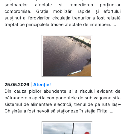
sectoarelor afectate și remedierea porțiunilor
compromise. Grație mobilizării rapide și efortului
susținut al feroviarilor, circulația trenurilor a fost reluată
treptat pe principalele trasee afectate de intemperii. ...
25.05.2026
|
Atenție!
Din cauza ploilor abundente și a riscului evident de
pătrundere a apei la componentele de sub vagoane și la
sistemul de alimentare electrică, trenul de pe ruta Iași–
Chișinău a fost nevoit să staționeze în stația Pîrlița. ...