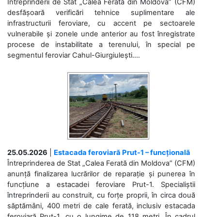
Întreprinderii de Stat „Calea Ferată din Moldova” (CFM)
desfășoară verificări tehnice suplimentare ale
infrastructurii feroviare, cu accent pe sectoarele
vulnerabile și zonele unde anterior au fost înregistrate
procese de instabilitate a terenului, în special pe
segmentul feroviar Cahul-Giurgiulești....
25.05.2026
|
Estacada feroviară Prut-1 – funcțională
Întreprinderea de Stat „Calea Ferată din Moldova” (CFM)
anunță finalizarea lucrărilor de reparație și punerea în
funcțiune a estacadei feroviare Prut-1. Specialiștii
întreprinderii au construit, cu forțe proprii, în circa două
săptămâni, 400 metri de cale ferată, inclusiv estacada
feroviară Prut-1, cu o lungime de 118 metri. În cadrul