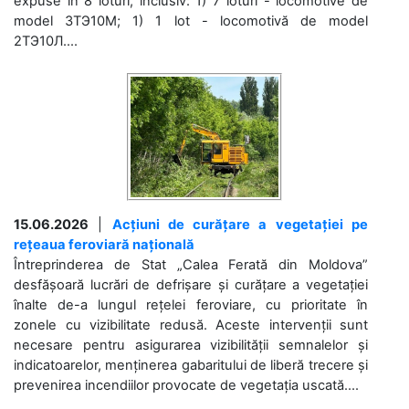
expuse în 8 loturi, inclusiv: 1) 7 loturi - locomotive de
model 3ТЭ10М; 1) 1 lot - locomotivă de model
2ТЭ10Л....
15.06.2026
|
Acțiuni de curățare a vegetației pe
rețeaua feroviară națională
Întreprinderea de Stat „Calea Ferată din Moldova”
desfășoară lucrări de defrișare și curățare a vegetației
înalte de-a lungul rețelei feroviare, cu prioritate în
zonele cu vizibilitate redusă. Aceste intervenții sunt
necesare pentru asigurarea vizibilității semnalelor și
indicatoarelor, menținerea gabaritului de liberă trecere și
prevenirea incendiilor provocate de vegetația uscată....