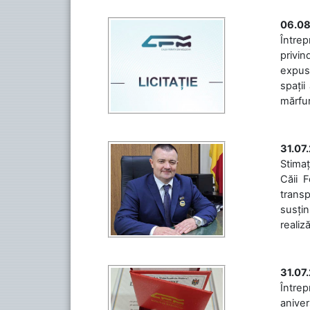
06.08
Întrep
privin
expuse
spații
mărfuri
31.07
Stimaț
Căii 
transp
susțin
realiz
31.07
Între
aniver