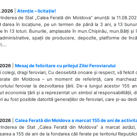
.2026
|
Atenție – licitație!
rinderea de Stat „Calea Ferată din Moldova” anunță: la 11.08.2026,
d darea în locațiune, pe un termen de până la 3 ani, a 13 bunuri
 în 13 loturi. Bunurile, amplasate în mun.Chișinău, mun.Bălți și 
 administrative, spații de producere, depozite, platforme de în
....
.2026
|
Mesaj de felicitare cu prilejul Zilei Feroviarului
i colegi, dragi feroviari, Cu deosebită onoare și respect, vă felicit 
Ferate din Moldova – un moment de referință, care marchează is
ortului feroviar la dezvoltarea țării. De-a lungul acestor 155 ani
ut economia țării și a reprezentat un simbol al responsabilității, d
ări au fost posibile datorită generațiilor de feroviari, care și-au ded
.2026
|
Calea Ferată din Moldova a marcat 155 de ani de activit
prinderea de Stat „Calea Ferată din Moldova” a marcat astăzi, 
sarea a 155 de ani de la fondarea căii ferate pe teritoriul Republi