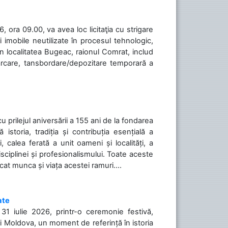
 ora 09.00, va avea loc licitaţia cu strigare
 imobile neutilizate în procesul tehnologic,
în localitatea Bugeac, raionul Comrat, includ
cărcare, tansbordare/depozitare temporară a
cu prilejul aniversării a 155 ani de la fondarea
toria, tradiția și contribuția esențială a
, calea ferată a unit oameni și localități, a
isciplinei și profesionalismului. Toate aceste
icat munca și viața acestei ramuri....
ate
31 iulie 2026, printr-o ceremonie festivă,
cii Moldova, un moment de referință în istoria