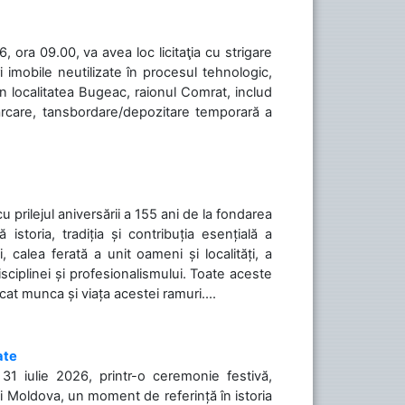
 ora 09.00, va avea loc licitaţia cu strigare
 imobile neutilizate în procesul tehnologic,
în localitatea Bugeac, raionul Comrat, includ
cărcare, tansbordare/depozitare temporară a
cu prilejul aniversării a 155 ani de la fondarea
toria, tradiția și contribuția esențială a
, calea ferată a unit oameni și localități, a
isciplinei și profesionalismului. Toate aceste
icat munca și viața acestei ramuri....
ate
31 iulie 2026, printr-o ceremonie festivă,
cii Moldova, un moment de referință în istoria