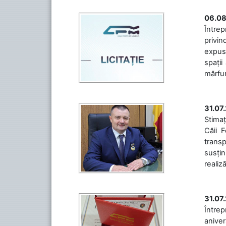
06.08
Întrep
privin
expuse
spații
mărfuri
31.07
Stimaț
Căii 
transp
susțin
realiz
31.07
Între
aniver