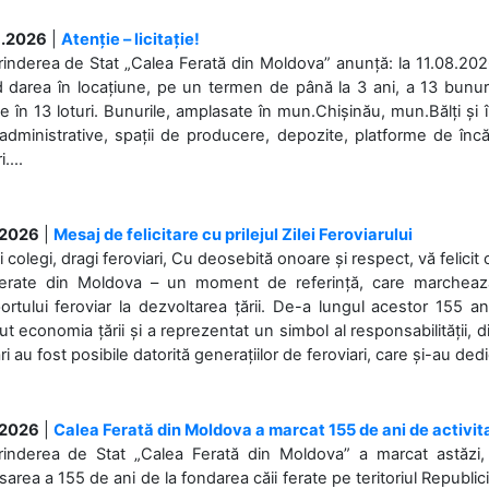
.2026
|
Atenție – licitație!
rinderea de Stat „Calea Ferată din Moldova” anunță: la 11.08.2026,
d darea în locațiune, pe un termen de până la 3 ani, a 13 bunuri
 în 13 loturi. Bunurile, amplasate în mun.Chișinău, mun.Bălți și 
 administrative, spații de producere, depozite, platforme de în
....
.2026
|
Mesaj de felicitare cu prilejul Zilei Feroviarului
i colegi, dragi feroviari, Cu deosebită onoare și respect, vă felicit 
Ferate din Moldova – un moment de referință, care marchează is
ortului feroviar la dezvoltarea țării. De-a lungul acestor 155 ani
ut economia țării și a reprezentat un simbol al responsabilității, d
ări au fost posibile datorită generațiilor de feroviari, care și-au ded
.2026
|
Calea Ferată din Moldova a marcat 155 de ani de activit
prinderea de Stat „Calea Ferată din Moldova” a marcat astăzi, 
sarea a 155 de ani de la fondarea căii ferate pe teritoriul Republi