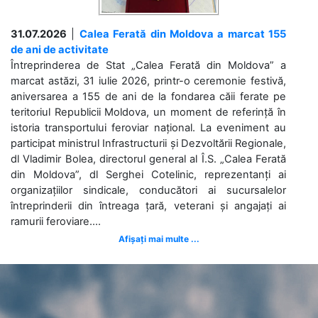
31.07.2026
|
Calea Ferată din Moldova a marcat 155
de ani de activitate
Întreprinderea de Stat „Calea Ferată din Moldova” a
marcat astăzi, 31 iulie 2026, printr-o ceremonie festivă,
aniversarea a 155 de ani de la fondarea căii ferate pe
teritoriul Republicii Moldova, un moment de referință în
istoria transportului feroviar național. La eveniment au
participat ministrul Infrastructurii și Dezvoltării Regionale,
dl Vladimir Bolea, directorul general al Î.S. „Calea Ferată
din Moldova”, dl Serghei Cotelinic, reprezentanți ai
organizațiilor sindicale, conducători ai sucursalelor
întreprinderii din întreaga țară, veterani și angajați ai
ramurii feroviare....
Afișați mai multe ...