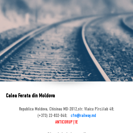
Calea Ferata din Moldova
Republica Moldova, Chisinau MD-2012,str. Vlaicu Pîrcălab 48;
(+373) 22-832-040;
cfm@railway.md
ANTICORUPȚIE