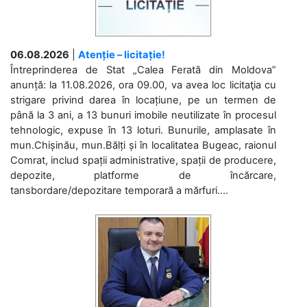
06.08.2026
|
Atenție – licitație!
Întreprinderea de Stat „Calea Ferată din Moldova”
anunță: la 11.08.2026, ora 09.00, va avea loc licitaţia cu
strigare privind darea în locațiune, pe un termen de
până la 3 ani, a 13 bunuri imobile neutilizate în procesul
tehnologic, expuse în 13 loturi. Bunurile, amplasate în
mun.Chișinău, mun.Bălți și în localitatea Bugeac, raionul
Comrat, includ spații administrative, spații de producere,
depozite, platforme de încărcare,
tansbordare/depozitare temporară a mărfuri....