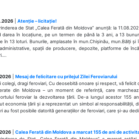
.2026
|
Atenție – licitație!
rinderea de Stat „Calea Ferată din Moldova” anunță: la 11.08.2026,
d darea în locațiune, pe un termen de până la 3 ani, a 13 bunuri
 în 13 loturi. Bunurile, amplasate în mun.Chișinău, mun.Bălți și 
 administrative, spații de producere, depozite, platforme de în
....
.2026
|
Mesaj de felicitare cu prilejul Zilei Feroviarului
i colegi, dragi feroviari, Cu deosebită onoare și respect, vă felicit 
Ferate din Moldova – un moment de referință, care marchează is
ortului feroviar la dezvoltarea țării. De-a lungul acestor 155 ani
ut economia țării și a reprezentat un simbol al responsabilității, d
ări au fost posibile datorită generațiilor de feroviari, care și-au ded
.2026
|
Calea Ferată din Moldova a marcat 155 de ani de activit