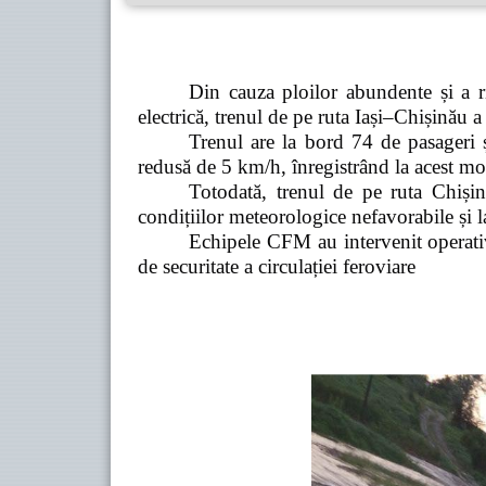
Din cauza ploilor abundente și a r
electrică, trenul de pe ruta Iași–Chișinău a f
Trenul are la bord 74 de pasageri ș
redusă de 5 km/h, înregistrând la acest mo
Totodată, trenul de pe ruta Chișin
condițiilor meteorologice nefavorabile și l
Echipele CFM au intervenit operativ
de securitate a circulației feroviare