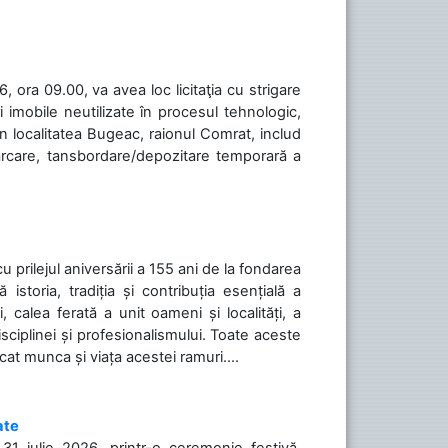
 ora 09.00, va avea loc licitaţia cu strigare
 imobile neutilizate în procesul tehnologic,
în localitatea Bugeac, raionul Comrat, includ
cărcare, tansbordare/depozitare temporară a
cu prilejul aniversării a 155 ani de la fondarea
toria, tradiția și contribuția esențială a
, calea ferată a unit oameni și localități, a
isciplinei și profesionalismului. Toate aceste
icat munca și viața acestei ramuri....
ate