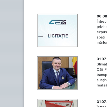
06.08
Întrep
privin
expuse
spații
mărfuri
31.07
Stimaț
Căii 
transp
susțin
realiz
31.07