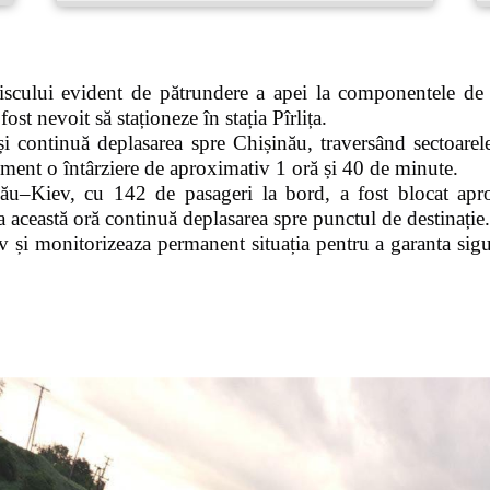
iscului evident de pătrundere a apei la componentele de
ost nevoit să staționeze în stația Pîrlița.
i continuă deplasarea spre Chișinău, traversând sectoarel
ment o întârziere de aproximativ 1 oră și 40 de minute.
ău–Kiev, cu 142 de pasageri la bord, a fost blocat apro
a această oră continuă deplasarea spre punctul de destinație.
 și monitorizeaza permanent situația pentru a garanta sigur