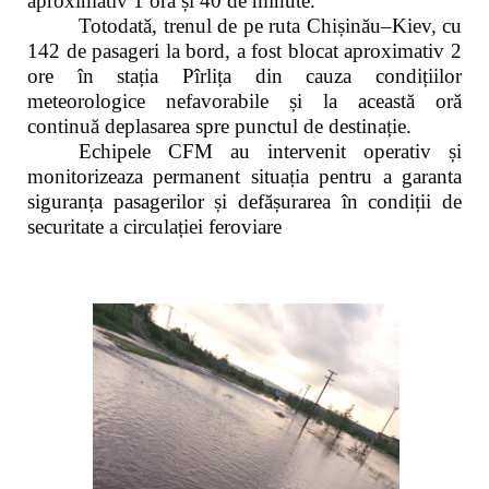
aproximativ 1 oră și 40 de minute.
Totodată, trenul de pe ruta Chișinău–Kiev, cu
142 de pasageri la bord, a fost blocat aproximativ 2
ore în stația Pîrlița din cauza condițiilor
meteorologice nefavorabile și la această oră
continuă deplasarea spre punctul de destinație.
Echipele CFM au intervenit operativ și
monitorizeaza permanent situația pentru a garanta
siguranța pasagerilor și defășurarea în condiții de
securitate a circulației feroviare