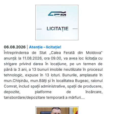
06.08.2026
|
Atenție – licitație!
Întreprinderea de Stat „Calea Ferată din Moldova”
anunță: la 11.08.2026, ora 09.00, va avea loc licitaţia cu
strigare privind darea în locațiune, pe un termen de
până la 3 ani, a 13 bunuri imobile neutilizate în procesul
tehnologic, expuse în 13 loturi. Bunurile, amplasate în
mun.Chișinău, mun.Bălți și în localitatea Bugeac, raionul
Comrat, includ spații administrative, spații de producere,
depozite, platforme de încărcare,
tansbordare/depozitare temporară a mărfuri....