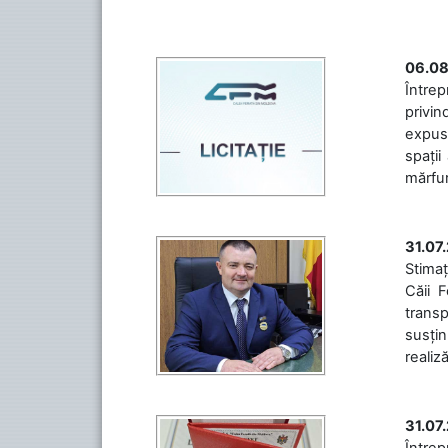
06.08
Întrep
privin
expuse
spații
mărfuri
31.07
Stimaț
Căii 
transp
susțin
realiz
31.07