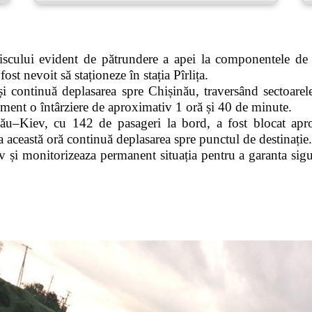
iscului evident de pătrundere a apei la componentele de
ost nevoit să staționeze în stația Pîrlița.
i continuă deplasarea spre Chișinău, traversând sectoarel
ment o întârziere de aproximativ 1 oră și 40 de minute.
ău–Kiev, cu 142 de pasageri la bord, a fost blocat apro
a această oră continuă deplasarea spre punctul de destinație.
 și monitorizeaza permanent situația pentru a garanta sigur