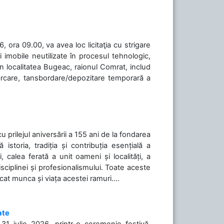
 ora 09.00, va avea loc licitaţia cu strigare
 imobile neutilizate în procesul tehnologic,
în localitatea Bugeac, raionul Comrat, includ
cărcare, tansbordare/depozitare temporară a
cu prilejul aniversării a 155 ani de la fondarea
toria, tradiția și contribuția esențială a
, calea ferată a unit oameni și localități, a
isciplinei și profesionalismului. Toate aceste
icat munca și viața acestei ramuri....
ate