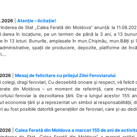
.2026
|
Atenție – licitație!
rinderea de Stat „Calea Ferată din Moldova” anunță: la 11.08.2026,
d darea în locațiune, pe un termen de până la 3 ani, a 13 bunuri
 în 13 loturi. Bunurile, amplasate în mun.Chișinău, mun.Bălți și 
 administrative, spații de producere, depozite, platforme de în
....
.2026
|
Mesaj de felicitare cu prilejul Zilei Feroviarului
i colegi, dragi feroviari, Cu deosebită onoare și respect, vă felicit 
Ferate din Moldova – un moment de referință, care marchează is
ortului feroviar la dezvoltarea țării. De-a lungul acestor 155 ani
ut economia țării și a reprezentat un simbol al responsabilității, d
ări au fost posibile datorită generațiilor de feroviari, care și-au ded
.2026
|
Calea Ferată din Moldova a marcat 155 de ani de activit