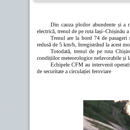
Din cauza ploilor abundente și a r
electrică, trenul de pe ruta Iași–Chișinău a f
Trenul are la bord 74 de pasageri ș
redusă de 5 km/h, înregistrând la acest mo
Totodată, trenul de pe ruta Chișin
condițiilor meteorologice nefavorabile și l
Echipele CFM au intervenit operativ
de securitate a circulației feroviare