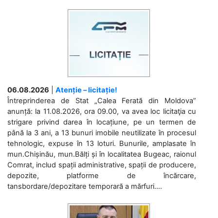
06.08.2026
|
Atenție – licitație!
Întreprinderea de Stat „Calea Ferată din Moldova”
anunță: la 11.08.2026, ora 09.00, va avea loc licitaţia cu
strigare privind darea în locațiune, pe un termen de
până la 3 ani, a 13 bunuri imobile neutilizate în procesul
tehnologic, expuse în 13 loturi. Bunurile, amplasate în
mun.Chișinău, mun.Bălți și în localitatea Bugeac, raionul
Comrat, includ spații administrative, spații de producere,
depozite, platforme de încărcare,
tansbordare/depozitare temporară a mărfuri....