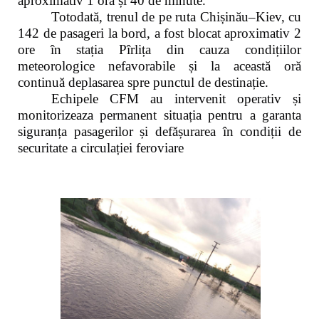
aproximativ 1 oră și 40 de minute.
Totodată, trenul de pe ruta Chișinău–Kiev, cu
142 de pasageri la bord, a fost blocat aproximativ 2
ore în stația Pîrlița din cauza condițiilor
meteorologice nefavorabile și la această oră
continuă deplasarea spre punctul de destinație.
Echipele CFM au intervenit operativ și
monitorizeaza permanent situația pentru a garanta
siguranța pasagerilor și defășurarea în condiții de
securitate a circulației feroviare