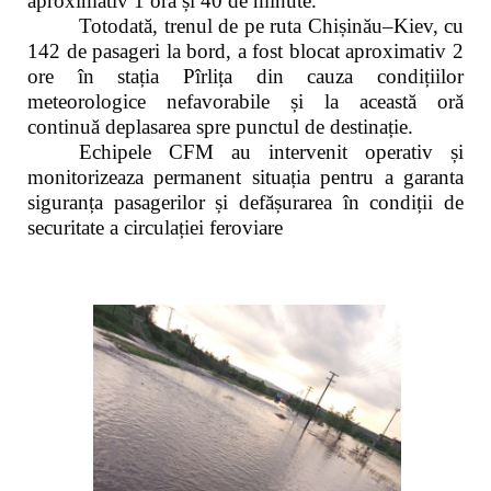
aproximativ 1 oră și 40 de minute.
Totodată, trenul de pe ruta Chișinău–Kiev, cu
142 de pasageri la bord, a fost blocat aproximativ 2
ore în stația Pîrlița din cauza condițiilor
meteorologice nefavorabile și la această oră
continuă deplasarea spre punctul de destinație.
Echipele CFM au intervenit operativ și
monitorizeaza permanent situația pentru a garanta
siguranța pasagerilor și defășurarea în condiții de
securitate a circulației feroviare