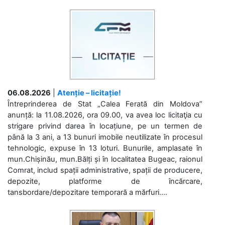
06.08.2026
|
Atenție – licitație!
Întreprinderea de Stat „Calea Ferată din Moldova”
anunță: la 11.08.2026, ora 09.00, va avea loc licitaţia cu
strigare privind darea în locațiune, pe un termen de
până la 3 ani, a 13 bunuri imobile neutilizate în procesul
tehnologic, expuse în 13 loturi. Bunurile, amplasate în
mun.Chișinău, mun.Bălți și în localitatea Bugeac, raionul
Comrat, includ spații administrative, spații de producere,
depozite, platforme de încărcare,
tansbordare/depozitare temporară a mărfuri....