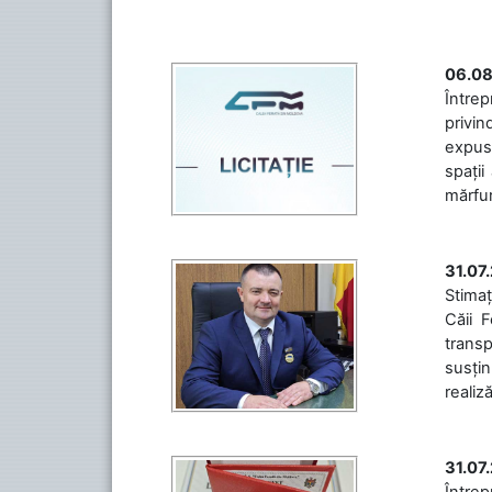
06.08
Întrep
privin
expuse
spații
mărfuri
31.07
Stimaț
Căii 
transp
susțin
realiz
31.07