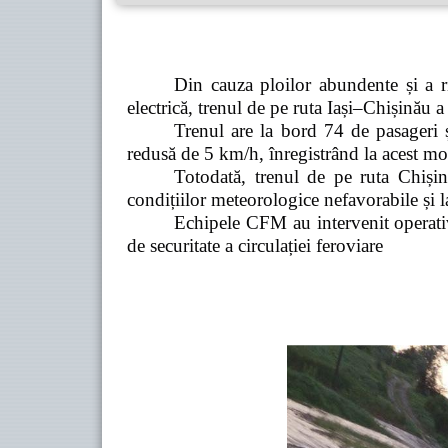
Din cauza ploilor abundente și a r
electrică, trenul de pe ruta Iași–Chișinău a f
Trenul are la bord 74 de pasageri ș
redusă de 5 km/h, înregistrând la acest mo
Totodată, trenul de pe ruta Chișin
condițiilor meteorologice nefavorabile și l
Echipele CFM au intervenit operativ
de securitate a circulației feroviare