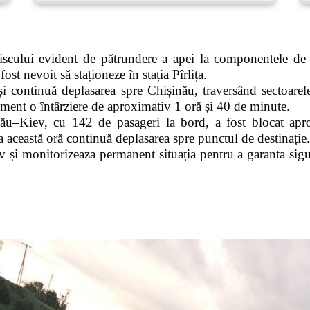
iscului evident de pătrundere a apei la componentele de
ost nevoit să staționeze în stația Pîrlița.
i continuă deplasarea spre Chișinău, traversând sectoarel
ment o întârziere de aproximativ 1 oră și 40 de minute.
ău–Kiev, cu 142 de pasageri la bord, a fost blocat apro
a această oră continuă deplasarea spre punctul de destinație.
 și monitorizeaza permanent situația pentru a garanta sigur