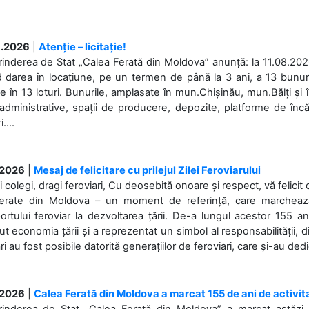
.2026
|
Atenție – licitație!
rinderea de Stat „Calea Ferată din Moldova” anunță: la 11.08.2026,
d darea în locațiune, pe un termen de până la 3 ani, a 13 bunuri
 în 13 loturi. Bunurile, amplasate în mun.Chișinău, mun.Bălți și 
 administrative, spații de producere, depozite, platforme de în
....
.2026
|
Mesaj de felicitare cu prilejul Zilei Feroviarului
i colegi, dragi feroviari, Cu deosebită onoare și respect, vă felicit 
Ferate din Moldova – un moment de referință, care marchează is
ortului feroviar la dezvoltarea țării. De-a lungul acestor 155 ani
ut economia țării și a reprezentat un simbol al responsabilității, d
ări au fost posibile datorită generațiilor de feroviari, care și-au ded
.2026
|
Calea Ferată din Moldova a marcat 155 de ani de activit