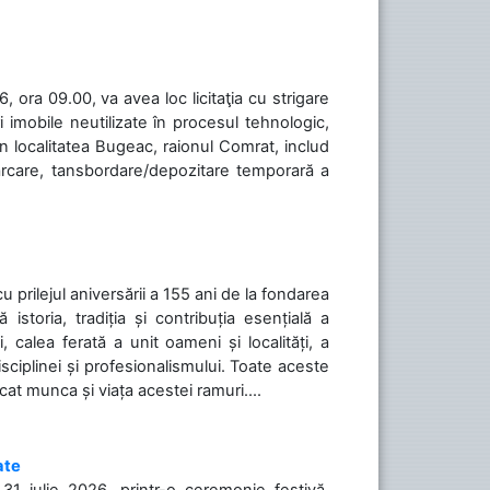
 ora 09.00, va avea loc licitaţia cu strigare
 imobile neutilizate în procesul tehnologic,
în localitatea Bugeac, raionul Comrat, includ
cărcare, tansbordare/depozitare temporară a
cu prilejul aniversării a 155 ani de la fondarea
toria, tradiția și contribuția esențială a
, calea ferată a unit oameni și localități, a
isciplinei și profesionalismului. Toate aceste
icat munca și viața acestei ramuri....
ate