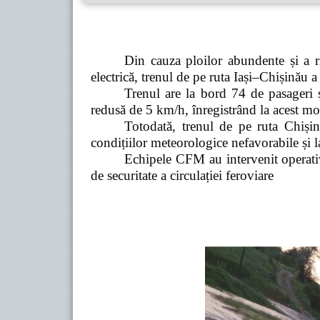
Din cauza ploilor abundente și a r
electrică, trenul de pe ruta Iași–Chișinău a f
Trenul are la bord 74 de pasageri ș
redusă de 5 km/h, înregistrând la acest mo
Totodată, trenul de pe ruta Chișin
condițiilor meteorologice nefavorabile și l
Echipele CFM au intervenit operativ
de securitate a circulației feroviare