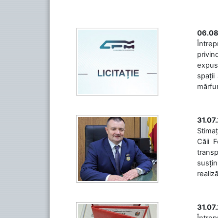
06.08
Întrep
privin
expuse
spații
mărfuri
31.07
Stimaț
Căii 
transp
susțin
realiz
31.07