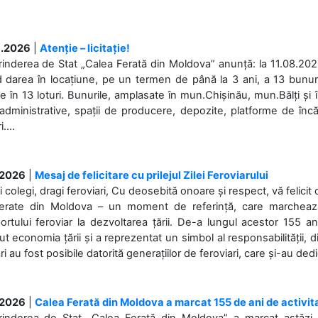
.2026
|
Atenție – licitație!
rinderea de Stat „Calea Ferată din Moldova” anunță: la 11.08.2026,
d darea în locațiune, pe un termen de până la 3 ani, a 13 bunuri
 în 13 loturi. Bunurile, amplasate în mun.Chișinău, mun.Bălți și 
 administrative, spații de producere, depozite, platforme de în
....
.2026
|
Mesaj de felicitare cu prilejul Zilei Feroviarului
i colegi, dragi feroviari, Cu deosebită onoare și respect, vă felicit 
Ferate din Moldova – un moment de referință, care marchează is
ortului feroviar la dezvoltarea țării. De-a lungul acestor 155 ani
ut economia țării și a reprezentat un simbol al responsabilității, d
ări au fost posibile datorită generațiilor de feroviari, care și-au ded
.2026
|
Calea Ferată din Moldova a marcat 155 de ani de activit