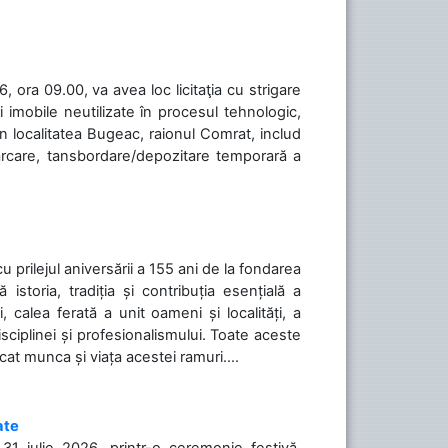
 ora 09.00, va avea loc licitaţia cu strigare
 imobile neutilizate în procesul tehnologic,
în localitatea Bugeac, raionul Comrat, includ
cărcare, tansbordare/depozitare temporară a
cu prilejul aniversării a 155 ani de la fondarea
toria, tradiția și contribuția esențială a
, calea ferată a unit oameni și localități, a
isciplinei și profesionalismului. Toate aceste
icat munca și viața acestei ramuri....
ate