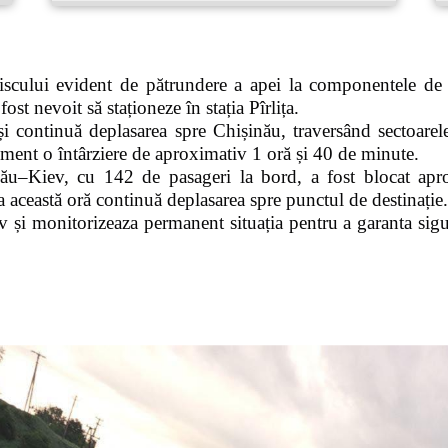
iscului evident de pătrundere a apei la componentele de
ost nevoit să staționeze în stația Pîrlița.
i continuă deplasarea spre Chișinău, traversând sectoarel
ment o întârziere de aproximativ 1 oră și 40 de minute.
ău–Kiev, cu 142 de pasageri la bord, a fost blocat apro
a această oră continuă deplasarea spre punctul de destinație.
 și monitorizeaza permanent situația pentru a garanta sigur