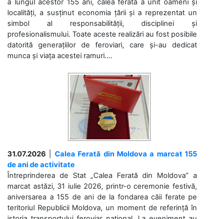
a lungul acestor 155 ani, calea ferată a unit oameni și
localități, a susținut economia țării și a reprezentat un
simbol al responsabilității, disciplinei și
profesionalismului. Toate aceste realizări au fost posibile
datorită generațiilor de feroviari, care și-au dedicat
munca și viața acestei ramuri....
31.07.2026
|
Calea Ferată din Moldova a marcat 155
de ani de activitate
Întreprinderea de Stat „Calea Ferată din Moldova” a
marcat astăzi, 31 iulie 2026, printr-o ceremonie festivă,
aniversarea a 155 de ani de la fondarea căii ferate pe
teritoriul Republicii Moldova, un moment de referință în
istoria transportului feroviar național. La eveniment au