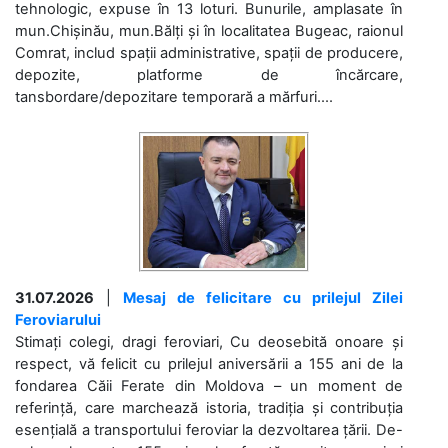
tehnologic, expuse în 13 loturi. Bunurile, amplasate în
mun.Chișinău, mun.Bălți și în localitatea Bugeac, raionul
Comrat, includ spații administrative, spații de producere,
depozite, platforme de încărcare,
tansbordare/depozitare temporară a mărfuri....
31.07.2026
|
Mesaj de felicitare cu prilejul Zilei
Feroviarului
Stimați colegi, dragi feroviari, Cu deosebită onoare și
respect, vă felicit cu prilejul aniversării a 155 ani de la
fondarea Căii Ferate din Moldova – un moment de
referință, care marchează istoria, tradiția și contribuția
esențială a transportului feroviar la dezvoltarea țării. De-