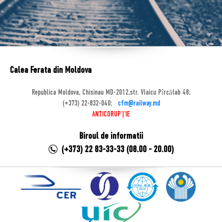
Calea Ferata din Moldova
Republica Moldova, Chisinau MD-2012,str. Vlaicu Pîrcălab 48;
(+373) 22-832-040;
cfm@railway.md
ANTICORUPȚIE
Biroul de informatii
(+373) 22 83-33-33 (08.00 - 20.00)