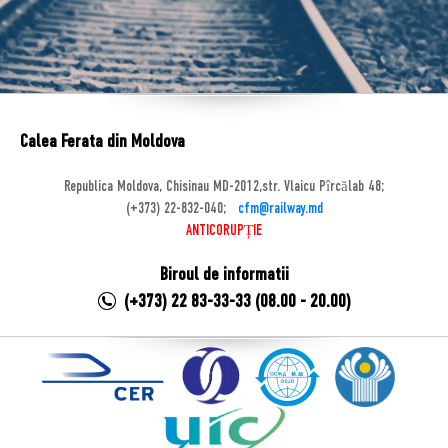
Calea Ferata din Moldova
Republica Moldova, Chisinau MD-2012,str. Vlaicu Pîrcălab 48;
(+373) 22-832-040;
cfm@railway.md
ANTICORUPȚIE
Biroul de informatii
(+373) 22 83-33-33 (08.00 - 20.00)