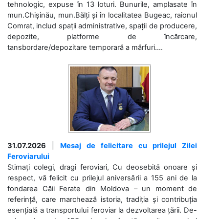
tehnologic, expuse în 13 loturi. Bunurile, amplasate în
mun.Chișinău, mun.Bălți și în localitatea Bugeac, raionul
Comrat, includ spații administrative, spații de producere,
depozite, platforme de încărcare,
tansbordare/depozitare temporară a mărfuri....
31.07.2026
|
Mesaj de felicitare cu prilejul Zilei
Feroviarului
Stimați colegi, dragi feroviari, Cu deosebită onoare și
respect, vă felicit cu prilejul aniversării a 155 ani de la
fondarea Căii Ferate din Moldova – un moment de
referință, care marchează istoria, tradiția și contribuția
esențială a transportului feroviar la dezvoltarea țării. De-