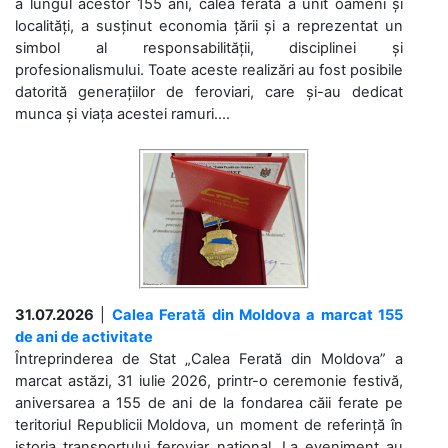
a lungul acestor 155 ani, calea ferată a unit oameni și
localități, a susținut economia țării și a reprezentat un
simbol al responsabilității, disciplinei și
profesionalismului. Toate aceste realizări au fost posibile
datorită generațiilor de feroviari, care și-au dedicat
munca și viața acestei ramuri....
31.07.2026
|
Calea Ferată din Moldova a marcat 155
de ani de activitate
Întreprinderea de Stat „Calea Ferată din Moldova” a
marcat astăzi, 31 iulie 2026, printr-o ceremonie festivă,
aniversarea a 155 de ani de la fondarea căii ferate pe
teritoriul Republicii Moldova, un moment de referință în
istoria transportului feroviar național. La eveniment au