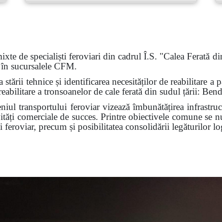
xte de specialiști feroviari din cadrul Î.S. "Calea Ferat
 în sucursalele CFM.
a stării tehnice și identificarea necesităților de reabilitar
 reabilitare a tronsoanelor de cale ferată din sudul țării: Ben
l transportului feroviar vizează îmbunătățirea infrastruct
ivități comerciale de succes. Printre obiectivele comune se 
feroviar, precum și posibilitatea consolidării legăturilor log