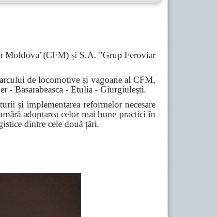
ă din Moldova"(CFM) și S.A. "Grup Feroviar
e a parcului de locomotive și vagoane al CFM,
der - Basarabeasca - Etulia - Giurgiulești.
urii și implementarea reformelor necesare
numără adoptarea celor mai bune practici în
istice dintre cele două țări.