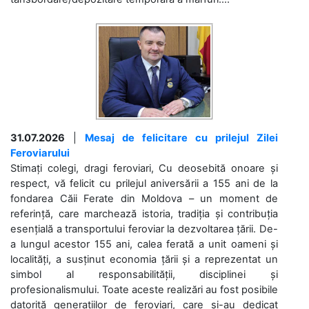
31.07.2026
|
Mesaj de felicitare cu prilejul Zilei
Feroviarului
Stimați colegi, dragi feroviari, Cu deosebită onoare și
respect, vă felicit cu prilejul aniversării a 155 ani de la
fondarea Căii Ferate din Moldova – un moment de
referință, care marchează istoria, tradiția și contribuția
esențială a transportului feroviar la dezvoltarea țării. De-
a lungul acestor 155 ani, calea ferată a unit oameni și
localități, a susținut economia țării și a reprezentat un
simbol al responsabilității, disciplinei și
profesionalismului. Toate aceste realizări au fost posibile
datorită generațiilor de feroviari, care și-au dedicat