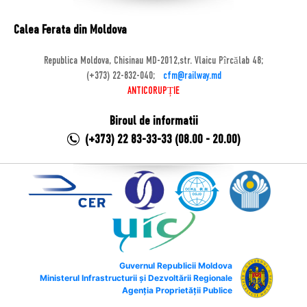
Calea Ferata din Moldova
Republica Moldova, Chisinau MD-2012,str. Vlaicu Pîrcălab 48;
(+373) 22-832-040;
cfm@railway.md
ANTICORUPȚIE
Biroul de informatii
(+373) 22 83-33-33 (08.00 - 20.00)
Guvernul Republicii Moldova
Ministerul Infrastructurii și Dezvoltării Regionale
Agenția Proprietății Publice