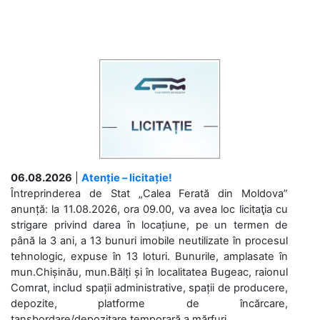
06.08.2026
|
Atenție – licitație!
Întreprinderea de Stat „Calea Ferată din Moldova”
anunță: la 11.08.2026, ora 09.00, va avea loc licitaţia cu
strigare privind darea în locațiune, pe un termen de
până la 3 ani, a 13 bunuri imobile neutilizate în procesul
tehnologic, expuse în 13 loturi. Bunurile, amplasate în
mun.Chișinău, mun.Bălți și în localitatea Bugeac, raionul
Comrat, includ spații administrative, spații de producere,
depozite, platforme de încărcare,
tansbordare/depozitare temporară a mărfuri....