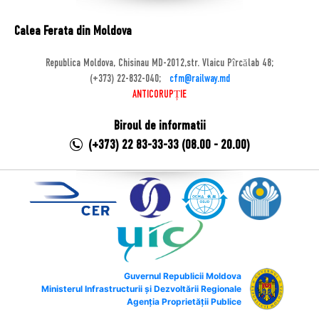
Calea Ferata din Moldova
Republica Moldova, Chisinau MD-2012,str. Vlaicu Pîrcălab 48;
(+373) 22-832-040;
cfm@railway.md
ANTICORUPȚIE
Biroul de informatii
(+373) 22 83-33-33 (08.00 - 20.00)
Guvernul Republicii Moldova
Ministerul Infrastructurii și Dezvoltării Regionale
Agenția Proprietății Publice