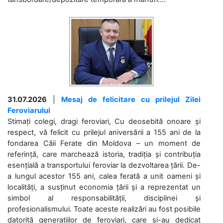
31.07.2026
|
Mesaj de felicitare cu prilejul Zilei
Feroviarului
Stimați colegi, dragi feroviari, Cu deosebită onoare și
respect, vă felicit cu prilejul aniversării a 155 ani de la
fondarea Căii Ferate din Moldova – un moment de
referință, care marchează istoria, tradiția și contribuția
esențială a transportului feroviar la dezvoltarea țării. De-
a lungul acestor 155 ani, calea ferată a unit oameni și
localități, a susținut economia țării și a reprezentat un
simbol al responsabilității, disciplinei și
profesionalismului. Toate aceste realizări au fost posibile
datorită generațiilor de feroviari, care și-au dedicat