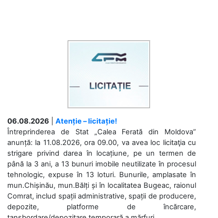
06.08.2026
|
Atenție – licitație!
Întreprinderea de Stat „Calea Ferată din Moldova”
anunță: la 11.08.2026, ora 09.00, va avea loc licitaţia cu
strigare privind darea în locațiune, pe un termen de
până la 3 ani, a 13 bunuri imobile neutilizate în procesul
tehnologic, expuse în 13 loturi. Bunurile, amplasate în
mun.Chișinău, mun.Bălți și în localitatea Bugeac, raionul
Comrat, includ spații administrative, spații de producere,
depozite, platforme de încărcare,
tansbordare/depozitare temporară a mărfuri....