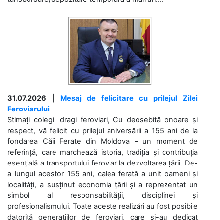
31.07.2026
|
Mesaj de felicitare cu prilejul Zilei
Feroviarului
Stimați colegi, dragi feroviari, Cu deosebită onoare și
respect, vă felicit cu prilejul aniversării a 155 ani de la
fondarea Căii Ferate din Moldova – un moment de
referință, care marchează istoria, tradiția și contribuția
esențială a transportului feroviar la dezvoltarea țării. De-
a lungul acestor 155 ani, calea ferată a unit oameni și
localități, a susținut economia țării și a reprezentat un
simbol al responsabilității, disciplinei și
profesionalismului. Toate aceste realizări au fost posibile
datorită generațiilor de feroviari, care și-au dedicat