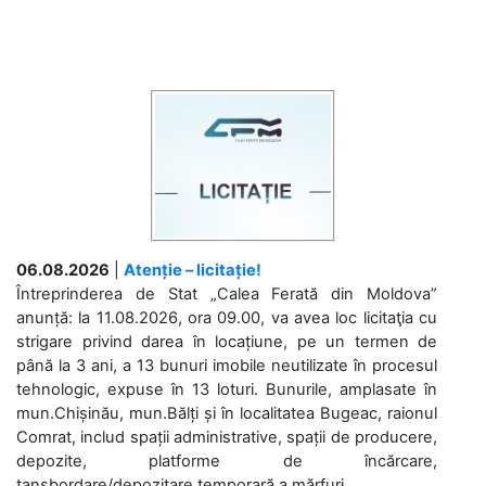
06.08.2026
|
Atenție – licitație!
Întreprinderea de Stat „Calea Ferată din Moldova”
anunță: la 11.08.2026, ora 09.00, va avea loc licitaţia cu
strigare privind darea în locațiune, pe un termen de
până la 3 ani, a 13 bunuri imobile neutilizate în procesul
tehnologic, expuse în 13 loturi. Bunurile, amplasate în
mun.Chișinău, mun.Bălți și în localitatea Bugeac, raionul
Comrat, includ spații administrative, spații de producere,
depozite, platforme de încărcare,
tansbordare/depozitare temporară a mărfuri....