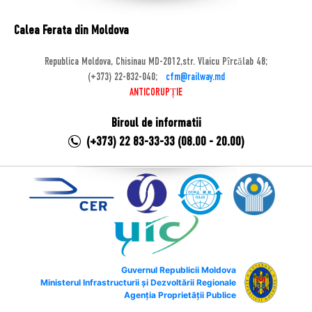
Calea Ferata din Moldova
Republica Moldova, Chisinau MD-2012,str. Vlaicu Pîrcălab 48;
(+373) 22-832-040;
cfm@railway.md
ANTICORUPȚIE
Biroul de informatii
(+373) 22 83-33-33 (08.00 - 20.00)
Guvernul Republicii Moldova
Ministerul Infrastructurii și Dezvoltării Regionale
Agenția Proprietății Publice