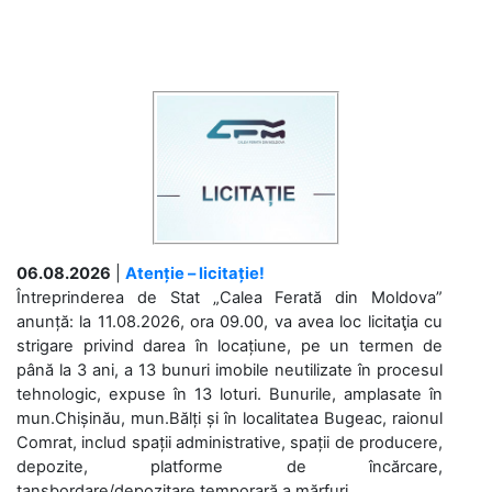
06.08.2026
|
Atenție – licitație!
Întreprinderea de Stat „Calea Ferată din Moldova”
anunță: la 11.08.2026, ora 09.00, va avea loc licitaţia cu
strigare privind darea în locațiune, pe un termen de
până la 3 ani, a 13 bunuri imobile neutilizate în procesul
tehnologic, expuse în 13 loturi. Bunurile, amplasate în
mun.Chișinău, mun.Bălți și în localitatea Bugeac, raionul
Comrat, includ spații administrative, spații de producere,
depozite, platforme de încărcare,
tansbordare/depozitare temporară a mărfuri....