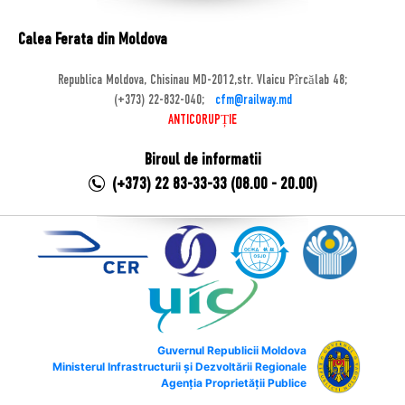
Calea Ferata din Moldova
Republica Moldova, Chisinau MD-2012,str. Vlaicu Pîrcălab 48;
(+373) 22-832-040;
cfm@railway.md
ANTICORUPȚIE
Biroul de informatii
(+373) 22 83-33-33 (08.00 - 20.00)
Guvernul Republicii Moldova
Ministerul Infrastructurii și Dezvoltării Regionale
Agenția Proprietății Publice