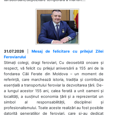
31.07.2026
|
Mesaj de felicitare cu prilejul Zilei
Feroviarului
Stimați colegi, dragi feroviari, Cu deosebită onoare și
respect, vă felicit cu prilejul aniversării a 155 ani de la
fondarea Căii Ferate din Moldova – un moment de
referință, care marchează istoria, tradiția și contribuția
esențială a transportului feroviar la dezvoltarea țării. De-
a lungul acestor 155 ani, calea ferată a unit oameni și
localități, a susținut economia țării și a reprezentat un
simbol al responsabilității, disciplinei și
profesionalismului. Toate aceste realizări au fost posibile
datorită generațiilor de feroviari, care și-au dedicat