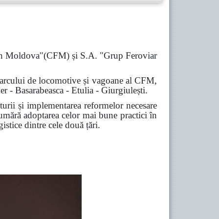
ă din Moldova"(CFM) și S.A. "Grup Feroviar
e a parcului de locomotive și vagoane al CFM,
der - Basarabeasca - Etulia - Giurgiulești.
urii și implementarea reformelor necesare
numără adoptarea celor mai bune practici în
istice dintre cele două țări.