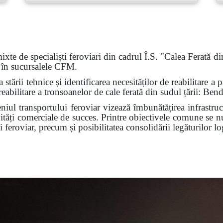
xte de specialiști feroviari din cadrul Î.S. "Calea Ferat
 în sucursalele CFM.
a stării tehnice și identificarea necesităților de reabilitar
 reabilitare a tronsoanelor de cale ferată din sudul țării: Ben
l transportului feroviar vizează îmbunătățirea infrastruct
ivități comerciale de succes. Printre obiectivele comune se 
feroviar, precum și posibilitatea consolidării legăturilor log