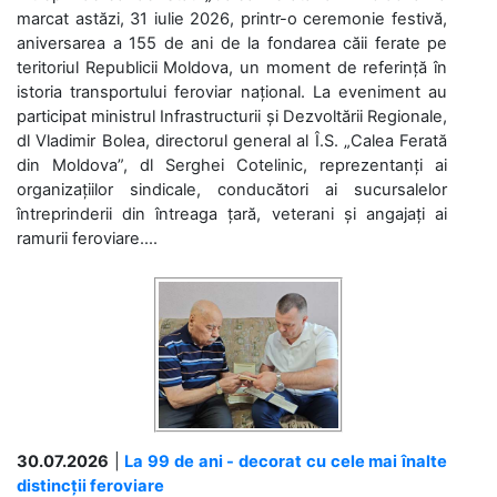
marcat astăzi, 31 iulie 2026, printr-o ceremonie festivă,
aniversarea a 155 de ani de la fondarea căii ferate pe
teritoriul Republicii Moldova, un moment de referință în
istoria transportului feroviar național. La eveniment au
participat ministrul Infrastructurii și Dezvoltării Regionale,
dl Vladimir Bolea, directorul general al Î.S. „Calea Ferată
din Moldova”, dl Serghei Cotelinic, reprezentanți ai
organizațiilor sindicale, conducători ai sucursalelor
întreprinderii din întreaga țară, veterani și angajați ai
ramurii feroviare....
30.07.2026
|
La 99 de ani - decorat cu cele mai înalte
distincții feroviare