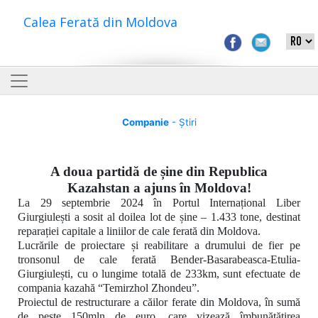
Calea Ferată din Moldova
Companie
- Știri
A doua partidă de șine din Republica
Kazahstan a ajuns în Moldova!
La 29 septembrie 2024 în Portul Internațional Liber
Giurgiulești a sosit al doilea lot de șine – 1.433 tone, destinat
reparației capitale a liniilor de cale ferată din Moldova.
Lucrările de proiectare și reabilitare a drumului de fier pe
tronsonul de cale ferată
Bender-Basarabeasca-Etulia-
Giurgiulești, cu o lungime totală de 233km,
sunt efectuate de
compania kazahă
“Temirzhol Zhondeu”.
Proiectul de restructurare a căilor ferate din Moldova, în sumă
de peste 150mln de euro, care vizează îmbunătățirea