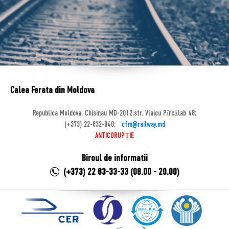
Calea Ferata din Moldova
Republica Moldova, Chisinau MD-2012,str. Vlaicu Pîrcălab 48;
(+373) 22-832-040;
cfm@railway.md
ANTICORUPȚIE
Biroul de informatii
(+373) 22 83-33-33 (08.00 - 20.00)