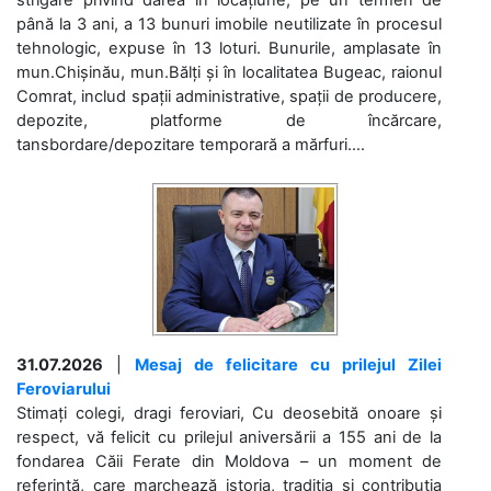
până la 3 ani, a 13 bunuri imobile neutilizate în procesul
tehnologic, expuse în 13 loturi. Bunurile, amplasate în
mun.Chișinău, mun.Bălți și în localitatea Bugeac, raionul
Comrat, includ spații administrative, spații de producere,
depozite, platforme de încărcare,
tansbordare/depozitare temporară a mărfuri....
31.07.2026
|
Mesaj de felicitare cu prilejul Zilei
Feroviarului
Stimați colegi, dragi feroviari, Cu deosebită onoare și
respect, vă felicit cu prilejul aniversării a 155 ani de la
fondarea Căii Ferate din Moldova – un moment de
referință, care marchează istoria, tradiția și contribuția