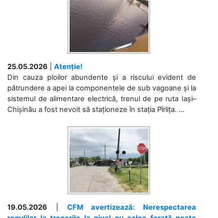
25.05.2026
|
Atenție!
Din cauza ploilor abundente și a riscului evident de
pătrundere a apei la componentele de sub vagoane și la
sistemul de alimentare electrică, trenul de pe ruta Iași–
Chișinău a fost nevoit să staționeze în stația Pîrlița. ...
19.05.2026
|
CFM avertizează: Nerespectarea
regulilor la trecerile la nivel cu calea ferată poate