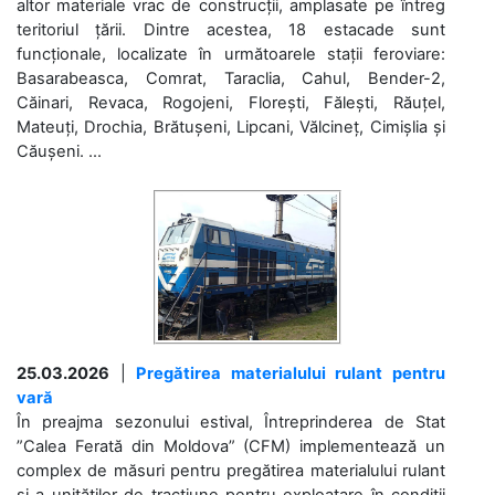
altor materiale vrac de construcții, amplasate pe întreg
teritoriul țării. Dintre acestea, 18 estacade sunt
funcționale, localizate în următoarele stații feroviare:
Basarabeasca, Comrat, Taraclia, Cahul, Bender-2,
Căinari, Revaca, Rogojeni, Florești, Fălești, Răuțel,
Mateuți, Drochia, Brătușeni, Lipcani, Vălcineț, Cimișlia și
Căușeni. ...
25.03.2026
|
Pregătirea materialului rulant pentru
vară
În preajma sezonului estival, Întreprinderea de Stat
”Calea Ferată din Moldova” (CFM) implementează un
complex de măsuri pentru pregătirea materialului rulant
și a unităților de tracțiune pentru exploatare în condiții