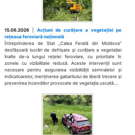
15.06.2026
|
Acțiuni de curățare a vegetației pe
rețeaua feroviară națională
Întreprinderea de Stat „Calea Ferată din Moldova”
desfășoară lucrări de defrișare și curățare a vegetației
înalte de-a lungul rețelei feroviare, cu prioritate în
zonele cu vizibilitate redusă. Aceste intervenții sunt
necesare pentru asigurarea vizibilității semnalelor și
indicatoarelor, menținerea gabaritului de liberă trecere și
prevenirea incendiilor provocate de vegetația uscată....