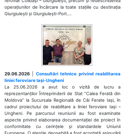
feroviar Colibași – Giurgiulești, precum și redeschiderea
operațiunilor de încărcare la toate stațiile cu destinația
Giurgiulești și Giurgiulești-Port....
29.06.2026
|
Consultări tehnice privind reabilitarea
liniei feroviare Iași-Ungheni
La 25.06.2026 a avut loc o vizită de lucru a
reprezentanților Întreprinderii de Stat ”Calea Ferată din
Moldova” la Sucursala Regională de Căi Ferate Iași, în
cadrul proiectului de reabilitare a liniei feroviare Iași –
Ungheni. Pe parcursul reuniunii au fost examinate
aspecte privind elaborarea documentației de proiect în
conformitate cu cerințele și standardele Uniunii
Europene. O atenție deosebită a fost acordată asigurării