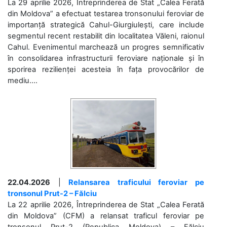
La 29 aprilie 2026, Întreprinderea de Stat „Calea Ferată
din Moldova” a efectuat testarea tronsonului feroviar de
importanță strategică Cahul-Giurgiulești, care include
segmentul recent restabilit din localitatea Văleni, raionul
Cahul. Evenimentul marchează un progres semnificativ
în consolidarea infrastructurii feroviare naționale și în
sporirea rezilienței acesteia în fața provocărilor de
mediu....
22.04.2026
|
Relansarea traficului feroviar pe
tronsonul Prut-2 – Fălciu
La 22 aprilie 2026, Întreprinderea de Stat „Calea Ferată
din Moldova” (CFM) a relansat traficul feroviar pe
tronsonul Prut-2 (Republica Moldova) – Fălciu