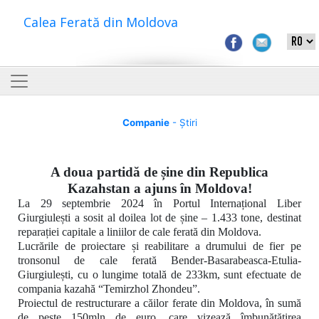
Calea Ferată din Moldova
Companie
- Știri
A doua partidă de șine din Republica
Kazahstan a ajuns în Moldova!
La 29 septembrie 2024 în Portul Internațional Liber
Giurgiulești a sosit al doilea lot de șine – 1.433 tone, destinat
reparației capitale a liniilor de cale ferată din Moldova.
Lucrările de proiectare și reabilitare a drumului de fier pe
tronsonul de cale ferată
Bender-Basarabeasca-Etulia-
Giurgiulești, cu o lungime totală de 233km,
sunt efectuate de
compania kazahă
“Temirzhol Zhondeu”.
Proiectul de restructurare a căilor ferate din Moldova, în sumă
de peste 150mln de euro, care vizează îmbunătățirea