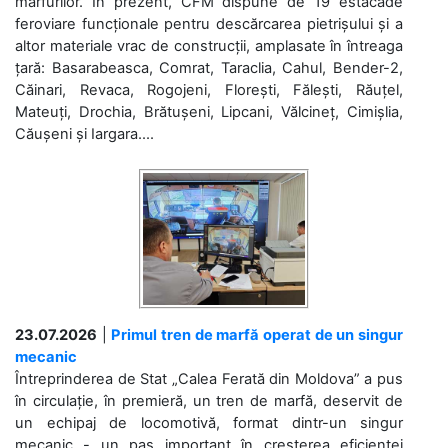
mărfurilor. În prezent, CFM dispune de 19 estacade
feroviare funcționale pentru descărcarea pietrișului și a
altor materiale vrac de construcții, amplasate în întreaga
țară: Basarabeasca, Comrat, Taraclia, Cahul, Bender-2,
Căinari, Revaca, Rogojeni, Florești, Fălești, Răuțel,
Mateuți, Drochia, Brătușeni, Lipcani, Vălcineț, Cimișlia,
Căușeni și Iargara....
23.07.2026
|
Primul tren de marfă operat de un singur
mecanic
Întreprinderea de Stat „Calea Ferată din Moldova” a pus
în circulație, în premieră, un tren de marfă, deservit de
un echipaj de locomotivă, format dintr-un singur
mecanic - un pas important în creșterea eficienței