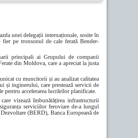
azda unei delegații internaționale, sosite în
e fier pe tronsonul de cale ferată
Bender-
rii principali ai Grupului de companii
Ferate din Moldova, care a apreciat la justa
nicat cu muncitorii și au analizat calitatea
i și inginerului, care prestează servicii de
e pentru accelerarea lucrărilor planificate.
are vizează îmbunătățirea infrastructurii
siguranța serviciilor feroviare de-a lungul
 și Dezvoltare (BERD), Banca Europeană de