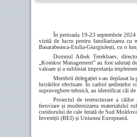
În perioada 19-23 septembrie 2024 
vizită de lucru pentru familiarizarea cu 
Basarabeasca-Etulia-Giurgiulești, cu o l
Domnul Aibek Terekbaev, director
„Komkor Management” au fost salutați de
valoare și a subliniat importanța implement
Membrii delegației s-au deplasat la p
lucrărilor efectuate
. În
cadrul ședințelor c
supraveghere tehnică, au identificat căi de 
Proiectul de restructurare a căilo
feroviare și modernizarea materialului rul
coridorului de cale ferată de Sud Moldov
Investiții (BEI) și Uniunea Europeană.