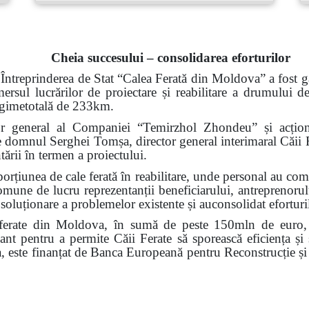
Cheia succesului – consolidarea eforturilor
Întreprinderea de Stat
“
Calea Ferată din Moldova”
a fost g
mersul lucrărilor de proiectare și reabilitare a drumului d
ungimetotală de 233km.
 general al Companiei “Temirzhol Zhondeu” și acționa
 domnul Serghei Tomșa, director general interimaral
Căii 
ării în termen a proiectului.
orțiunea de cale ferată în reabilitare, unde personal au comu
omune de lucru reprezentanții beneficiarului, antreprenorulu
soluționare a problemelor existente și auconsolidat eforturil
r ferate din Moldova, în sumă de peste 150mln de euro, c
ant pentru a permite Căii Ferate să sporească eficiența și 
a, este finanțat de Banca Europeană pentru Reconstrucție