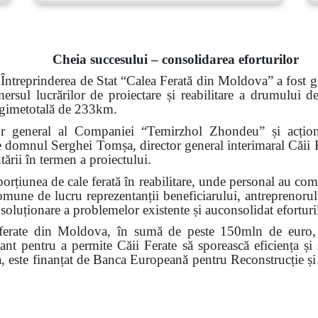
Cheia succesului – consolidarea eforturilor
Întreprinderea de Stat
“
Calea Ferată din Moldova”
a fost g
mersul lucrărilor de proiectare și reabilitare a drumului d
ungimetotală de 233km.
 general al Companiei “Temirzhol Zhondeu” și acționa
 domnul Serghei Tomșa, director general interimaral
Căii 
ării în termen a proiectului.
orțiunea de cale ferată în reabilitare, unde personal au comu
omune de lucru reprezentanții beneficiarului, antreprenorulu
soluționare a problemelor existente și auconsolidat eforturil
r ferate din Moldova, în sumă de peste 150mln de euro, c
ant pentru a permite Căii Ferate să sporească eficiența și 
a, este finanțat de Banca Europeană pentru Reconstrucție