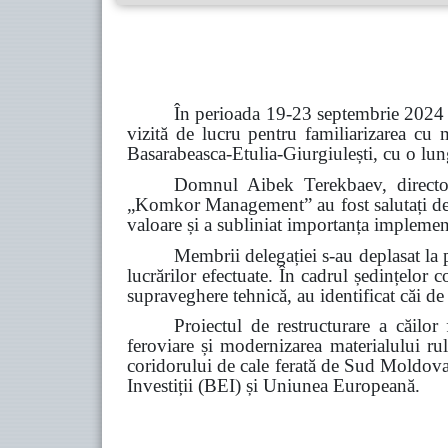
În perioada 19-23 septembrie 2024 
vizită de lucru pentru familiarizarea cu 
Basarabeasca-Etulia-Giurgiulești, cu o l
Domnul Aibek Terekbaev, director
„Komkor Management” au fost salutați de
valoare și a subliniat importanța implement
Membrii delegației s-au deplasat la p
lucrărilor efectuate
. În
cadrul ședințelor c
supraveghere tehnică, au identificat căi de 
Proiectul de restructurare a căilo
feroviare și modernizarea materialului rul
coridorului de cale ferată de Sud Moldov
Investiții (BEI) și Uniunea Europeană.