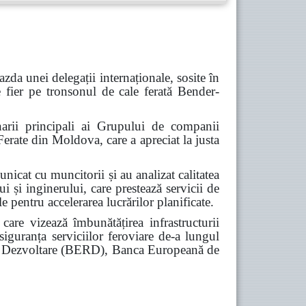
azda unei delegații internaționale, sosite în
e fier pe tronsonul de cale ferată
Bender-
rii principali ai Grupului de companii
Ferate din Moldova, care a apreciat la justa
nicat cu muncitorii și au analizat calitatea
i și inginerului, care prestează servicii de
e pentru accelerarea lucrărilor planificate.
are vizează îmbunătățirea infrastructurii
siguranța serviciilor feroviare de-a lungul
 și Dezvoltare (BERD), Banca Europeană de