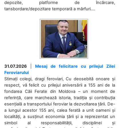
depozite, platforme de încărcare,
tansbordare/depozitare temporară a mărfuri....
31.07.2026
|
Mesaj de felicitare cu prilejul Zilei
Feroviarului
Stimați colegi, dragi feroviari, Cu deosebită onoare și
respect, vă felicit cu prilejul aniversării a 155 ani de la
fondarea Căii Ferate din Moldova – un moment de
referință, care marchează istoria, tradiția și contribuția
esențială a transportului feroviar la dezvoltarea țării. De-
a lungul acestor 155 ani, calea ferată a unit oameni și
localități, a susținut economia țării și a reprezentat un
simbol al responsabilității, disciplinei și