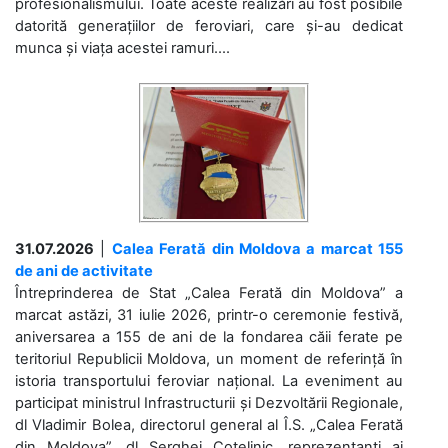
profesionalismului. Toate aceste realizări au fost posibile
datorită generațiilor de feroviari, care și-au dedicat
munca și viața acestei ramuri....
31.07.2026
|
Calea Ferată din Moldova a marcat 155
de ani de activitate
Întreprinderea de Stat „Calea Ferată din Moldova” a
marcat astăzi, 31 iulie 2026, printr-o ceremonie festivă,
aniversarea a 155 de ani de la fondarea căii ferate pe
teritoriul Republicii Moldova, un moment de referință în
istoria transportului feroviar național. La eveniment au
participat ministrul Infrastructurii și Dezvoltării Regionale,
dl Vladimir Bolea, directorul general al Î.S. „Calea Ferată
din Moldova”, dl Serghei Cotelinic, reprezentanți ai