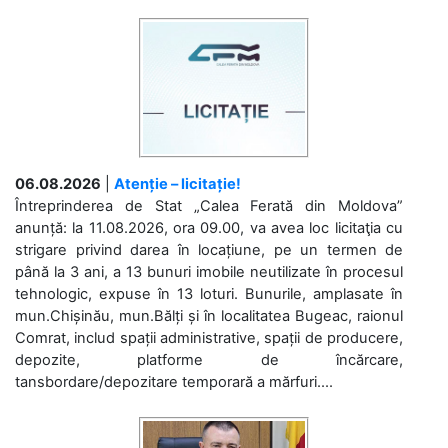
06.08.2026
|
Atenție – licitație!
Întreprinderea de Stat „Calea Ferată din Moldova”
anunță: la 11.08.2026, ora 09.00, va avea loc licitaţia cu
strigare privind darea în locațiune, pe un termen de
până la 3 ani, a 13 bunuri imobile neutilizate în procesul
tehnologic, expuse în 13 loturi. Bunurile, amplasate în
mun.Chișinău, mun.Bălți și în localitatea Bugeac, raionul
Comrat, includ spații administrative, spații de producere,
depozite, platforme de încărcare,
tansbordare/depozitare temporară a mărfuri....