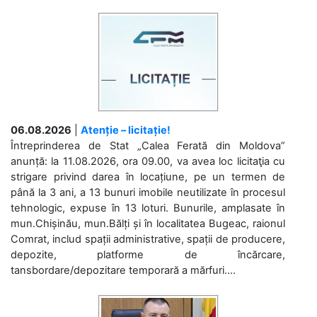
06.08.2026
|
Atenție – licitație!
Întreprinderea de Stat „Calea Ferată din Moldova”
anunță: la 11.08.2026, ora 09.00, va avea loc licitaţia cu
strigare privind darea în locațiune, pe un termen de
până la 3 ani, a 13 bunuri imobile neutilizate în procesul
tehnologic, expuse în 13 loturi. Bunurile, amplasate în
mun.Chișinău, mun.Bălți și în localitatea Bugeac, raionul
Comrat, includ spații administrative, spații de producere,
depozite, platforme de încărcare,
tansbordare/depozitare temporară a mărfuri....