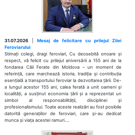
31.07.2026
|
Mesaj de felicitare cu prilejul Zilei
Feroviarului
Stimați colegi, dragi feroviari, Cu deosebită onoare și
respect, vă felicit cu prilejul aniversării a 155 ani de la
fondarea Căii Ferate din Moldova – un moment de
referință, care marchează istoria, tradiția și contribuția
esențială a transportului feroviar la dezvoltarea țării. De-
a lungul acestor 155 ani, calea ferată a unit oameni și
localități, a susținut economia țării și a reprezentat un
simbol al responsabilității, disciplinei și
profesionalismului. Toate aceste realizări au fost posibile
datorită generațiilor de feroviari, care și-au dedicat
munca și viața acestei ramuri....