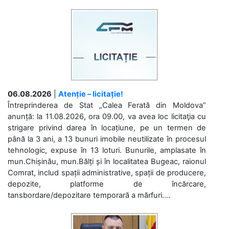
06.08.2026
|
Atenție – licitație!
Întreprinderea de Stat „Calea Ferată din Moldova”
anunță: la 11.08.2026, ora 09.00, va avea loc licitaţia cu
strigare privind darea în locațiune, pe un termen de
până la 3 ani, a 13 bunuri imobile neutilizate în procesul
tehnologic, expuse în 13 loturi. Bunurile, amplasate în
mun.Chișinău, mun.Bălți și în localitatea Bugeac, raionul
Comrat, includ spații administrative, spații de producere,
depozite, platforme de încărcare,
tansbordare/depozitare temporară a mărfuri....