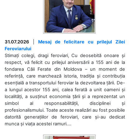
31.07.2026
|
Mesaj de felicitare cu prilejul Zilei
Feroviarului
Stimați colegi, dragi feroviari, Cu deosebită onoare și
respect, vă felicit cu prilejul aniversării a 155 ani de la
fondarea Căii Ferate din Moldova – un moment de
referință, care marchează istoria, tradiția și contribuția
esențială a transportului feroviar la dezvoltarea țării. De-
a lungul acestor 155 ani, calea ferată a unit oameni și
localități, a susținut economia țării și a reprezentat un
simbol al responsabilității, disciplinei și
profesionalismului. Toate aceste realizări au fost posibile
datorită generațiilor de feroviari, care și-au dedicat
munca și viața acestei ramuri....