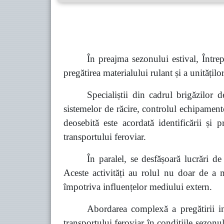
În preajma sezonului estival, Înt
pregătirea materialului rulant și a unitățil
Specialiștii din cadrul brigăzilor 
sistemelor de răcire, controlul echipament
deosebită este acordată identificării și
transportului feroviar.
În paralel, se desfășoară lucrări de
Aceste activități au rolul nu doar de a 
împotriva influențelor mediului extern.
Abordarea
complex
ă a pregătirii i
transportului feroviar în condițiile sezonulu