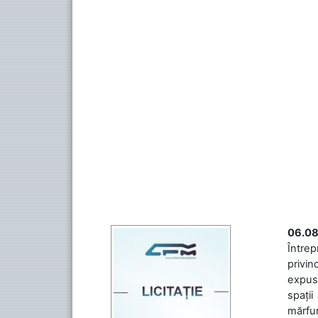
06.08
Întrep
privin
expuse
spații
mărfuri