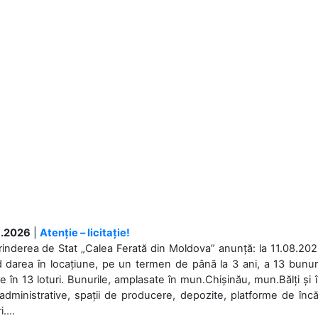
.2026
|
Atenție – licitație!
rinderea de Stat „Calea Ferată din Moldova” anunță: la 11.08.2026,
d darea în locațiune, pe un termen de până la 3 ani, a 13 bunuri
 în 13 loturi. Bunurile, amplasate în mun.Chișinău, mun.Bălți și 
 administrative, spații de producere, depozite, platforme de în
....