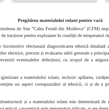
Pregătirea materialului rulant pentru vară
reprinderea de Stat ”Calea Ferată din Moldova” (CFM) i
or de tracțiune pentru exploatare în condiții de temperaturi ri
de locomotive efectuează diagnosticarea tehnică detaliată 
elor electrice, precum și evaluarea stării generale a princi
 prevenirii eventualelor defecțiuni, cu scopul de a asigur
 igienizare a materialului rulant, inclusiv spălarea, curăța
menține un aspect corespunzător al tehnicii, ci și de a pr
nfrastructurii și a materialului rulant este determinată de n
i estival, caracterizat prin temperaturi ridicate, și are drep