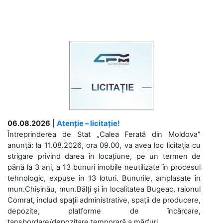
06.08.2026
|
Atenție – licitație!
Întreprinderea de Stat „Calea Ferată din Moldova”
anunță: la 11.08.2026, ora 09.00, va avea loc licitaţia cu
strigare privind darea în locațiune, pe un termen de
până la 3 ani, a 13 bunuri imobile neutilizate în procesul
tehnologic, expuse în 13 loturi. Bunurile, amplasate în
mun.Chișinău, mun.Bălți și în localitatea Bugeac, raionul
Comrat, includ spații administrative, spații de producere,
depozite, platforme de încărcare,
tansbordare/depozitare temporară a mărfuri....