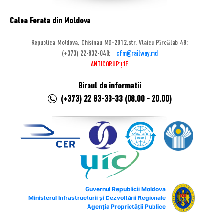
Calea Ferata din Moldova
Republica Moldova, Chisinau MD-2012,str. Vlaicu Pîrcălab 48;
(+373) 22-832-040;
cfm@railway.md
ANTICORUPȚIE
Biroul de informatii
(+373) 22 83-33-33 (08.00 - 20.00)
Guvernul Republicii Moldova
Ministerul Infrastructurii și Dezvoltării Regionale
Agenția Proprietății Publice