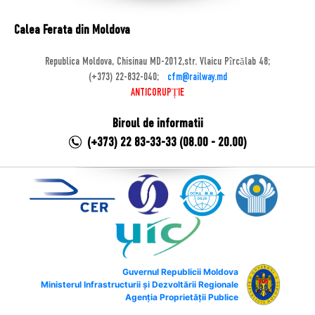
Calea Ferata din Moldova
Republica Moldova, Chisinau MD-2012,str. Vlaicu Pîrcălab 48;
(+373) 22-832-040;
cfm@railway.md
ANTICORUPȚIE
Biroul de informatii
(+373) 22 83-33-33 (08.00 - 20.00)
Guvernul Republicii Moldova
Ministerul Infrastructurii și Dezvoltării Regionale
Agenția Proprietății Publice