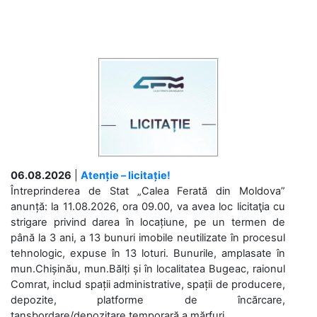
06.08.2026
|
Atenție – licitație!
Întreprinderea de Stat „Calea Ferată din Moldova”
anunță: la 11.08.2026, ora 09.00, va avea loc licitaţia cu
strigare privind darea în locațiune, pe un termen de
până la 3 ani, a 13 bunuri imobile neutilizate în procesul
tehnologic, expuse în 13 loturi. Bunurile, amplasate în
mun.Chișinău, mun.Bălți și în localitatea Bugeac, raionul
Comrat, includ spații administrative, spații de producere,
depozite, platforme de încărcare,
tansbordare/depozitare temporară a mărfuri....