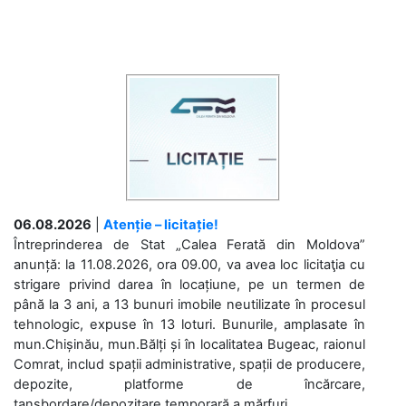
06.08.2026
|
Atenție – licitație!
Întreprinderea de Stat „Calea Ferată din Moldova”
anunță: la 11.08.2026, ora 09.00, va avea loc licitaţia cu
strigare privind darea în locațiune, pe un termen de
până la 3 ani, a 13 bunuri imobile neutilizate în procesul
tehnologic, expuse în 13 loturi. Bunurile, amplasate în
mun.Chișinău, mun.Bălți și în localitatea Bugeac, raionul
Comrat, includ spații administrative, spații de producere,
depozite, platforme de încărcare,
tansbordare/depozitare temporară a mărfuri....