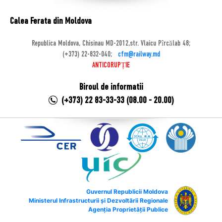
Calea Ferata din Moldova
Republica Moldova, Chisinau MD-2012,str. Vlaicu Pîrcălab 48;
(+373) 22-832-040;
cfm@railway.md
ANTICORUPȚIE
Biroul de informatii
(+373) 22 83-33-33 (08.00 - 20.00)
Guvernul Republicii Moldova
Ministerul Infrastructurii și Dezvoltării Regionale
Agenția Proprietății Publice