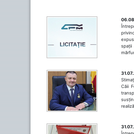
06.08
Întrep
privin
expuse
spații
mărfuri
31.07
Stimaț
Căii 
transp
susțin
realiz
31.07
Între