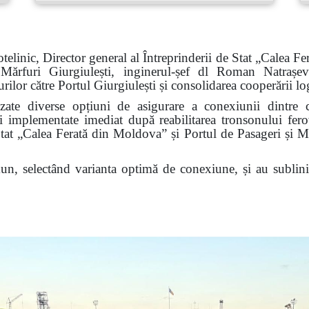
elinic, Director general al Întreprinderii de Stat „Calea F
 Mărfuri
Giurgiulești
, inginerul-șef dl Roman Natrașevs
urilor către Portul Giurgiulești și consolidarea cooperării logi
izate diverse opțiuni de asigurare a conexiunii dintre c
fi implementate imediat după reabilitarea tronsonului fero
 Stat „Calea Ferată din Moldova” și Portul de Pasageri și Măr
n, selectând varianta optimă de conexiune, și au subliniat