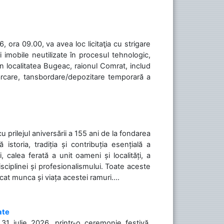
 ora 09.00, va avea loc licitaţia cu strigare
 imobile neutilizate în procesul tehnologic,
în localitatea Bugeac, raionul Comrat, includ
cărcare, tansbordare/depozitare temporară a
cu prilejul aniversării a 155 ani de la fondarea
toria, tradiția și contribuția esențială a
, calea ferată a unit oameni și localități, a
isciplinei și profesionalismului. Toate aceste
icat munca și viața acestei ramuri....
ate
31 iulie 2026, printr-o ceremonie festivă,