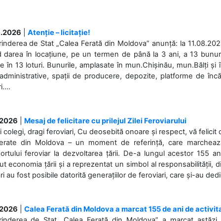
.2026
|
Atenție – licitație!
rinderea de Stat „Calea Ferată din Moldova” anunță: la 11.08.2026,
d darea în locațiune, pe un termen de până la 3 ani, a 13 bunuri
 în 13 loturi. Bunurile, amplasate în mun.Chișinău, mun.Bălți și 
 administrative, spații de producere, depozite, platforme de în
....
.2026
|
Mesaj de felicitare cu prilejul Zilei Feroviarului
i colegi, dragi feroviari, Cu deosebită onoare și respect, vă felicit 
Ferate din Moldova – un moment de referință, care marchează is
ortului feroviar la dezvoltarea țării. De-a lungul acestor 155 ani
ut economia țării și a reprezentat un simbol al responsabilității, d
ări au fost posibile datorită generațiilor de feroviari, care și-au ded
.2026
|
Calea Ferată din Moldova a marcat 155 de ani de activit
prinderea de Stat „Calea Ferată din Moldova” a marcat astăzi, 