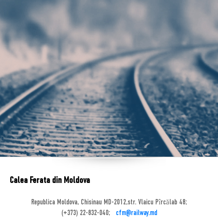
Calea Ferata din Moldova
Republica Moldova, Chisinau MD-2012,str. Vlaicu Pîrcălab 48;
(+373) 22-832-040;
cfm@railway.md