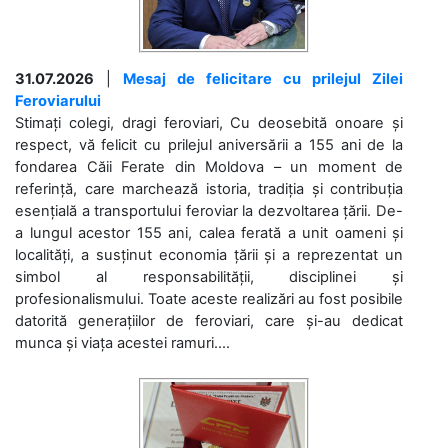
31.07.2026
|
Mesaj de felicitare cu prilejul Zilei
Feroviarului
Stimați colegi, dragi feroviari, Cu deosebită onoare și
respect, vă felicit cu prilejul aniversării a 155 ani de la
fondarea Căii Ferate din Moldova – un moment de
referință, care marchează istoria, tradiția și contribuția
esențială a transportului feroviar la dezvoltarea țării. De-
a lungul acestor 155 ani, calea ferată a unit oameni și
localități, a susținut economia țării și a reprezentat un
simbol al responsabilității, disciplinei și
profesionalismului. Toate aceste realizări au fost posibile
datorită generațiilor de feroviari, care și-au dedicat
munca și viața acestei ramuri....