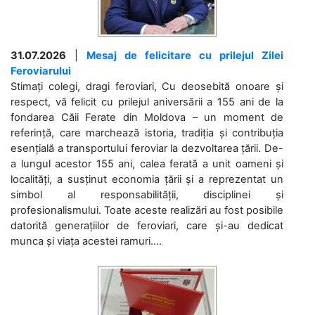
31.07.2026
|
Mesaj de felicitare cu prilejul Zilei
Feroviarului
Stimați colegi, dragi feroviari, Cu deosebită onoare și
respect, vă felicit cu prilejul aniversării a 155 ani de la
fondarea Căii Ferate din Moldova – un moment de
referință, care marchează istoria, tradiția și contribuția
esențială a transportului feroviar la dezvoltarea țării. De-
a lungul acestor 155 ani, calea ferată a unit oameni și
localități, a susținut economia țării și a reprezentat un
simbol al responsabilității, disciplinei și
profesionalismului. Toate aceste realizări au fost posibile
datorită generațiilor de feroviari, care și-au dedicat
munca și viața acestei ramuri....