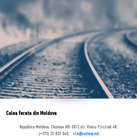
Calea Ferata din Moldova
Republica Moldova, Chisinau MD-2012,str. Vlaicu Pîrcălab 48;
(+373) 22-832-040;
cfm@railway.md