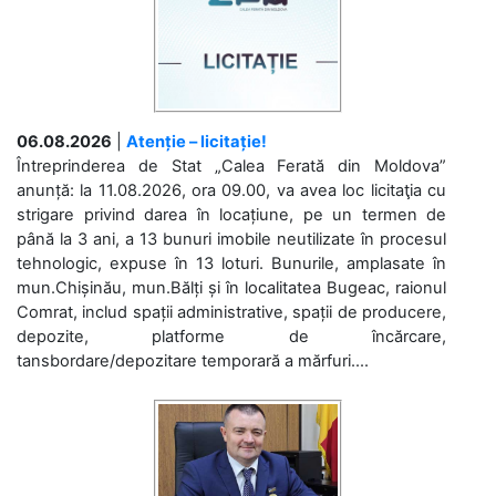
06.08.2026
|
Atenție – licitație!
Întreprinderea de Stat „Calea Ferată din Moldova”
anunță: la 11.08.2026, ora 09.00, va avea loc licitaţia cu
strigare privind darea în locațiune, pe un termen de
până la 3 ani, a 13 bunuri imobile neutilizate în procesul
tehnologic, expuse în 13 loturi. Bunurile, amplasate în
mun.Chișinău, mun.Bălți și în localitatea Bugeac, raionul
Comrat, includ spații administrative, spații de producere,
depozite, platforme de încărcare,
tansbordare/depozitare temporară a mărfuri....