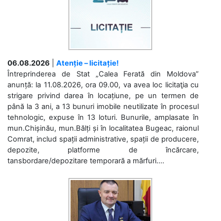
06.08.2026
|
Atenție – licitație!
Întreprinderea de Stat „Calea Ferată din Moldova”
anunță: la 11.08.2026, ora 09.00, va avea loc licitaţia cu
strigare privind darea în locațiune, pe un termen de
până la 3 ani, a 13 bunuri imobile neutilizate în procesul
tehnologic, expuse în 13 loturi. Bunurile, amplasate în
mun.Chișinău, mun.Bălți și în localitatea Bugeac, raionul
Comrat, includ spații administrative, spații de producere,
depozite, platforme de încărcare,
tansbordare/depozitare temporară a mărfuri....