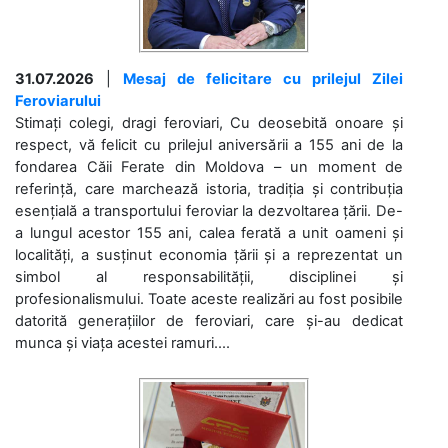
31.07.2026
|
Mesaj de felicitare cu prilejul Zilei
Feroviarului
Stimați colegi, dragi feroviari, Cu deosebită onoare și
respect, vă felicit cu prilejul aniversării a 155 ani de la
fondarea Căii Ferate din Moldova – un moment de
referință, care marchează istoria, tradiția și contribuția
esențială a transportului feroviar la dezvoltarea țării. De-
a lungul acestor 155 ani, calea ferată a unit oameni și
localități, a susținut economia țării și a reprezentat un
simbol al responsabilității, disciplinei și
profesionalismului. Toate aceste realizări au fost posibile
datorită generațiilor de feroviari, care și-au dedicat
munca și viața acestei ramuri....