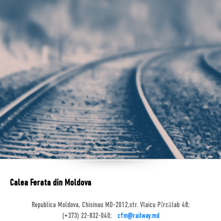
Calea Ferata din Moldova
Republica Moldova, Chisinau MD-2012,str. Vlaicu Pîrcălab 48;
(+373) 22-832-040;
cfm@railway.md