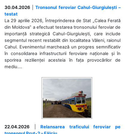
30.04.2026
|
Tronsonul feroviar Cahul-Giurgiulești –
testat
La 29 aprilie 2026, Întreprinderea de Stat „Calea Ferată
din Moldova” a efectuat testarea tronsonului feroviar de
importanță strategică Cahul-Giurgiulești, care include
segmentul recent restabilit din localitatea Văleni, raionul
Cahul. Evenimentul marchează un progres semnificativ
în consolidarea infrastructurii feroviare naționale și în
sporirea rezilienței acesteia în fața provocărilor de
mediu....
22.04.2026
|
Relansarea traficului feroviar pe
tronsonul Prut-2 – Fălciu