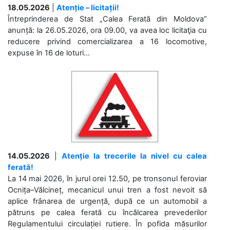
18.05.2026
|
Atenție – licitații!
Întreprinderea de Stat „Calea Ferată din Moldova”
anunță: la 26.05.2026, ora 09.00, va avea loc licitaţia cu
reducere privind comercializarea a 16 locomotive,
expuse în 16 de loturi...
14.05.2026
|
Atenție la trecerile la nivel cu calea
ferată!
La 14 mai 2026, în jurul orei 12.50, pe tronsonul feroviar
Ocnița–Vălcineț, mecanicul unui tren a fost nevoit să
aplice frânarea de urgență, după ce un automobil a
pătruns pe calea ferată cu încălcarea prevederilor
Regulamentului circulației rutiere. În pofida măsurilor