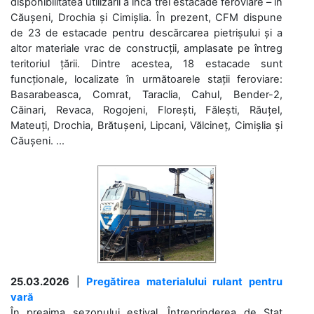
disponibilitatea utilizării a încă trei estacade feroviare – în
Căușeni, Drochia și Cimișlia. În prezent, CFM dispune
de 23 de estacade pentru descărcarea pietrișului și a
altor materiale vrac de construcții, amplasate pe întreg
teritoriul țării. Dintre acestea, 18 estacade sunt
funcționale, localizate în următoarele stații feroviare:
Basarabeasca, Comrat, Taraclia, Cahul, Bender-2,
Căinari, Revaca, Rogojeni, Florești, Fălești, Răuțel,
Mateuți, Drochia, Brătușeni, Lipcani, Vălcineț, Cimișlia și
Căușeni. ...
25.03.2026
|
Pregătirea materialului rulant pentru
vară
În preajma sezonului estival, Întreprinderea de Stat