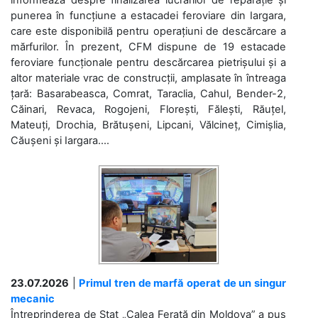
punerea în funcțiune a estacadei feroviare din Iargara,
care este disponibilă pentru operațiuni de descărcare a
mărfurilor. În prezent, CFM dispune de 19 estacade
feroviare funcționale pentru descărcarea pietrișului și a
altor materiale vrac de construcții, amplasate în întreaga
țară: Basarabeasca, Comrat, Taraclia, Cahul, Bender-2,
Căinari, Revaca, Rogojeni, Florești, Fălești, Răuțel,
Mateuți, Drochia, Brătușeni, Lipcani, Vălcineț, Cimișlia,
Căușeni și Iargara....
23.07.2026
|
Primul tren de marfă operat de un singur
mecanic
Întreprinderea de Stat „Calea Ferată din Moldova” a pus