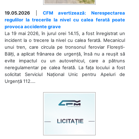
19.05.2026
|
CFM avertizează: Nerespectarea
regulilor la trecerile la nivel cu calea ferată poate
provoca accidente grave
La 19 mai 2026, în jurul orei 14.15, a fost înregistrat un
incident la o trecere la nivel cu calea ferată. Mecanicul
unui tren, care circula pe tronsonul feroviar Florești-
Bălți, a aplicat frânarea de urgență, însă nu a reușit să
evite impactul cu un autovehicul, care a pătruns
neregulamentar pe calea ferată. La fața locului a fost
solicitat Serviciul Național Unic pentru Apeluri de
Urgență 112....