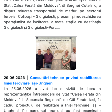
Stat „Calea Ferată din Moldova”, dl Serghei Cotelinic, a
dispus reluarea transportului de mărfuri pe sectorul
feroviar Colibași – Giurgiulești, precum și redeschiderea
operațiunilor de încărcare la toate stațiile cu destinația
Giurgiulești și Giurgiulești-Port....
29.06.2026
|
Consultări tehnice privind reabilitarea
liniei feroviare Iași-Ungheni
La 25.06.2026 a avut loc o vizită de lucru a
reprezentanților Întreprinderii de Stat ”Calea Ferată din
Moldova” la Sucursala Regională de Căi Ferate Iași, în
cadrul proiectului de reabilitare a liniei feroviare Iași –
Ungheni. Pe parcursul reuniunii au fost examinate