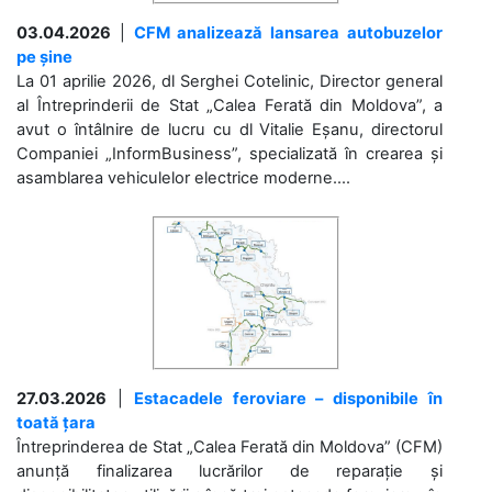
03.04.2026
|
CFM analizează lansarea autobuzelor
pe șine
La 01 aprilie 2026, dl Serghei Cotelinic, Director general
al Întreprinderii de Stat „Calea Ferată din Moldova”, a
avut o întâlnire de lucru cu dl Vitalie Eșanu, directorul
Companiei „InformBusiness”, specializată în crearea și
asamblarea vehiculelor electrice moderne....
27.03.2026
|
Estacadele feroviare – disponibile în
toată țara
Întreprinderea de Stat „Calea Ferată din Moldova” (CFM)
anunță finalizarea lucrărilor de reparație și