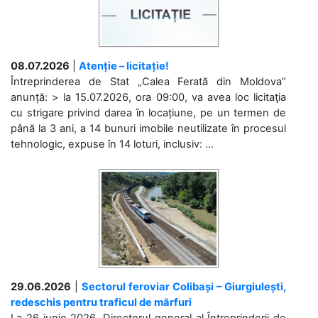
08.07.2026
|
Atenție – licitație!
Întreprinderea de Stat „Calea Ferată din Moldova”
anunță: > la 15.07.2026, ora 09:00, va avea loc licitaţia
cu strigare privind darea în locațiune, pe un termen de
până la 3 ani, a 14 bunuri imobile neutilizate în procesul
tehnologic, expuse în 14 loturi, inclusiv: ...
29.06.2026
|
Sectorul feroviar Colibași – Giurgiulești,
redeschis pentru traficul de mărfuri
La 26 iunie 2026, Directorul general al Întreprinderii de