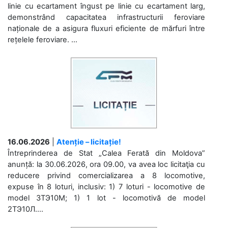
linie cu ecartament îngust pe linie cu ecartament larg,
demonstrând capacitatea infrastructurii feroviare
naționale de a asigura fluxuri eficiente de mărfuri între
rețelele feroviare. ...
16.06.2026
|
Atenție – licitație!
Întreprinderea de Stat „Calea Ferată din Moldova”
anunță: la 30.06.2026, ora 09.00, va avea loc licitaţia cu
reducere privind comercializarea a 8 locomotive,
expuse în 8 loturi, inclusiv: 1) 7 loturi - locomotive de
model 3ТЭ10М; 1) 1 lot - locomotivă de model
2ТЭ10Л....