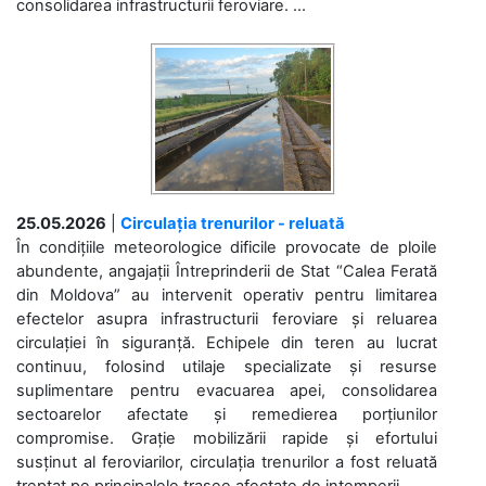
consolidarea infrastructurii feroviare. ...
25.05.2026
|
Circulația trenurilor - reluată
În condițiile meteorologice dificile provocate de ploile
abundente, angajații Întreprinderii de Stat “Calea Ferată
din Moldova” au intervenit operativ pentru limitarea
efectelor asupra infrastructurii feroviare și reluarea
circulației în siguranță. Echipele din teren au lucrat
continuu, folosind utilaje specializate și resurse
suplimentare pentru evacuarea apei, consolidarea
sectoarelor afectate și remedierea porțiunilor
compromise. Grație mobilizării rapide și efortului
susținut al feroviarilor, circulația trenurilor a fost reluată
treptat pe principalele trasee afectate de intemperii. ...