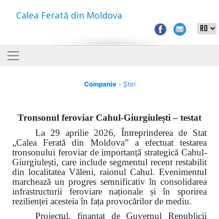
Calea Ferată din Moldova
Companie
- Știri
Tronsonul feroviar Cahul-Giurgiulești – testat
La 29 aprilie 2026, Întreprinderea de Stat
„Calea Ferată din Moldova” a efectuat testarea
tronsonului feroviar de importanță strategică Cahul-
Giurgiulești, care include segmentul recent restabilit
din localitatea Văleni, raionul Cahul. Evenimentul
marchează un progres semnificativ în consolidarea
infrastructurii feroviare naționale și în sporirea
rezilienței acesteia în fața provocărilor de mediu.
Proiectul, finanțat de Guvernul Republicii