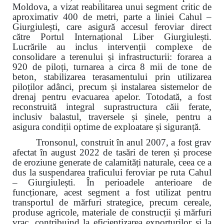
Moldova, a vizat reabilitarea unui segment critic de
aproximativ 400 de metri, parte a liniei Cahul –
Giurgiulești, care asigură accesul feroviar direct
către Portul Internațional Liber Giurgiulești.
Lucrările au inclus intervenții complexe de
consolidare a terenului și infrastructurii: forarea a
920 de piloți, turnarea a circa 8 mii de tone de
beton, stabilizarea terasamentului prin utilizarea
piloților adânci, precum și instalarea sistemelor de
drenaj pentru evacuarea apelor. Totodată, a fost
reconstruită integral suprastructura căii ferate,
inclusiv balastul, traversele și șinele, pentru a
asigura condiții optime de exploatare și siguranță.
Tronsonul, construit în anul 2007, a fost grav
afectat în august 2022 de tasări de teren și procese
de eroziune generate de calamități naturale, ceea ce a
dus la suspendarea traficului feroviar pe ruta Cahul
– Giurgiulești. În perioadele anterioare de
funcționare, acest segment a fost utilizat pentru
transportul de mărfuri strategice, precum cereale,
produse agricole, materiale de construcții și mărfuri
vrac, contribuind la eficientizarea exporturilor și la