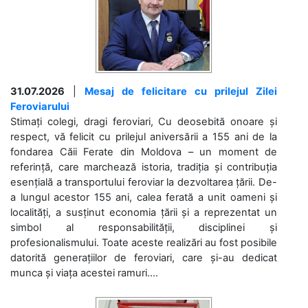
31.07.2026
|
Mesaj de felicitare cu prilejul Zilei
Feroviarului
Stimați colegi, dragi feroviari, Cu deosebită onoare și
respect, vă felicit cu prilejul aniversării a 155 ani de la
fondarea Căii Ferate din Moldova – un moment de
referință, care marchează istoria, tradiția și contribuția
esențială a transportului feroviar la dezvoltarea țării. De-
a lungul acestor 155 ani, calea ferată a unit oameni și
localități, a susținut economia țării și a reprezentat un
simbol al responsabilității, disciplinei și
profesionalismului. Toate aceste realizări au fost posibile
datorită generațiilor de feroviari, care și-au dedicat
munca și viața acestei ramuri....