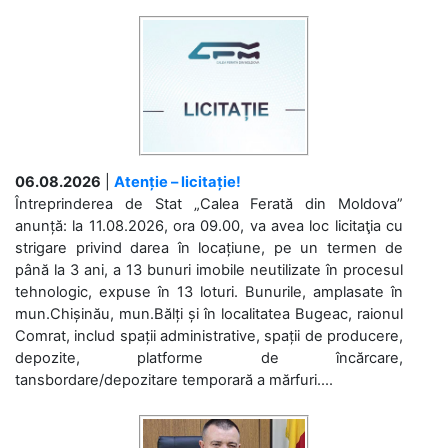
06.08.2026
|
Atenție – licitație!
Întreprinderea de Stat „Calea Ferată din Moldova”
anunță: la 11.08.2026, ora 09.00, va avea loc licitaţia cu
strigare privind darea în locațiune, pe un termen de
până la 3 ani, a 13 bunuri imobile neutilizate în procesul
tehnologic, expuse în 13 loturi. Bunurile, amplasate în
mun.Chișinău, mun.Bălți și în localitatea Bugeac, raionul
Comrat, includ spații administrative, spații de producere,
depozite, platforme de încărcare,
tansbordare/depozitare temporară a mărfuri....