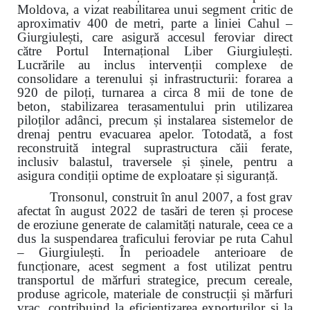
Moldova, a vizat reabilitarea unui segment critic de
aproximativ 400 de metri, parte a liniei Cahul –
Giurgiulești, care asigură accesul feroviar direct
către Portul Internațional Liber Giurgiulești.
Lucrările au inclus intervenții complexe de
consolidare a terenului și infrastructurii: forarea a
920 de piloți, turnarea a circa 8 mii de tone de
beton, stabilizarea terasamentului prin utilizarea
piloților adânci, precum și instalarea sistemelor de
drenaj pentru evacuarea apelor. Totodată, a fost
reconstruită integral suprastructura căii ferate,
inclusiv balastul, traversele și șinele, pentru a
asigura condiții optime de exploatare și siguranță.
Tronsonul, construit în anul 2007, a fost grav
afectat în august 2022 de tasări de teren și procese
de eroziune generate de calamități naturale, ceea ce a
dus la suspendarea traficului feroviar pe ruta Cahul
– Giurgiulești. În perioadele anterioare de
funcționare, acest segment a fost utilizat pentru
transportul de mărfuri strategice, precum cereale,
produse agricole, materiale de construcții și mărfuri
vrac, contribuind la eficientizarea exporturilor și la