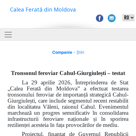
Calea Ferată din Moldova
Companie
- Știri
Tronsonul feroviar Cahul-Giurgiulești – testat
La 29 aprilie 2026, Întreprinderea de Stat
„Calea Ferată din Moldova” a efectuat testarea
tronsonului feroviar de importanță strategică Cahul-
Giurgiulești, care include segmentul recent restabilit
din localitatea Văleni, raionul Cahul. Evenimentul
marchează un progres semnificativ în consolidarea
infrastructurii feroviare naționale și în sporirea
rezilienței acesteia în fața provocărilor de mediu.
Proiectul, finanțat de Guvernul Republicii