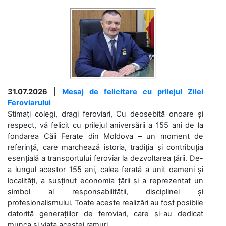
31.07.2026
|
Mesaj de felicitare cu prilejul Zilei
Feroviarului
Stimați colegi, dragi feroviari, Cu deosebită onoare și
respect, vă felicit cu prilejul aniversării a 155 ani de la
fondarea Căii Ferate din Moldova – un moment de
referință, care marchează istoria, tradiția și contribuția
esențială a transportului feroviar la dezvoltarea țării. De-
a lungul acestor 155 ani, calea ferată a unit oameni și
localități, a susținut economia țării și a reprezentat un
simbol al responsabilității, disciplinei și
profesionalismului. Toate aceste realizări au fost posibile
datorită generațiilor de feroviari, care și-au dedicat
munca și viața acestei ramuri....