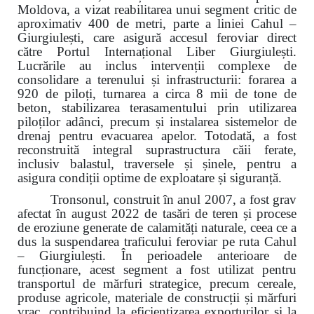
Moldova, a vizat reabilitarea unui segment critic de
aproximativ 400 de metri, parte a liniei Cahul –
Giurgiulești, care asigură accesul feroviar direct
către Portul Internațional Liber Giurgiulești.
Lucrările au inclus intervenții complexe de
consolidare a terenului și infrastructurii: forarea a
920 de piloți, turnarea a circa 8 mii de tone de
beton, stabilizarea terasamentului prin utilizarea
piloților adânci, precum și instalarea sistemelor de
drenaj pentru evacuarea apelor. Totodată, a fost
reconstruită integral suprastructura căii ferate,
inclusiv balastul, traversele și șinele, pentru a
asigura condiții optime de exploatare și siguranță.
Tronsonul, construit în anul 2007, a fost grav
afectat în august 2022 de tasări de teren și procese
de eroziune generate de calamități naturale, ceea ce a
dus la suspendarea traficului feroviar pe ruta Cahul
– Giurgiulești. În perioadele anterioare de
funcționare, acest segment a fost utilizat pentru
transportul de mărfuri strategice, precum cereale,
produse agricole, materiale de construcții și mărfuri
vrac, contribuind la eficientizarea exporturilor și la