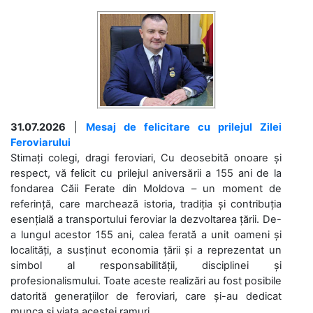
31.07.2026
|
Mesaj de felicitare cu prilejul Zilei
Feroviarului
Stimați colegi, dragi feroviari, Cu deosebită onoare și
respect, vă felicit cu prilejul aniversării a 155 ani de la
fondarea Căii Ferate din Moldova – un moment de
referință, care marchează istoria, tradiția și contribuția
esențială a transportului feroviar la dezvoltarea țării. De-
a lungul acestor 155 ani, calea ferată a unit oameni și
localități, a susținut economia țării și a reprezentat un
simbol al responsabilității, disciplinei și
profesionalismului. Toate aceste realizări au fost posibile
datorită generațiilor de feroviari, care și-au dedicat
munca și viața acestei ramuri....