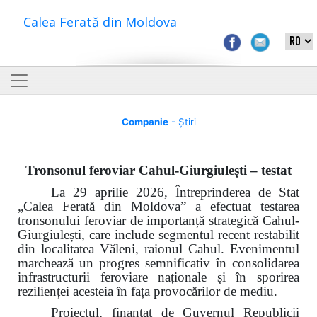
Calea Ferată din Moldova
Companie
- Știri
Tronsonul feroviar Cahul-Giurgiulești – testat
La 29 aprilie 2026, Întreprinderea de Stat
„Calea Ferată din Moldova” a efectuat testarea
tronsonului feroviar de importanță strategică Cahul-
Giurgiulești, care include segmentul recent restabilit
din localitatea Văleni, raionul Cahul. Evenimentul
marchează un progres semnificativ în consolidarea
infrastructurii feroviare naționale și în sporirea
rezilienței acesteia în fața provocărilor de mediu.
Proiectul, finanțat de Guvernul Republicii