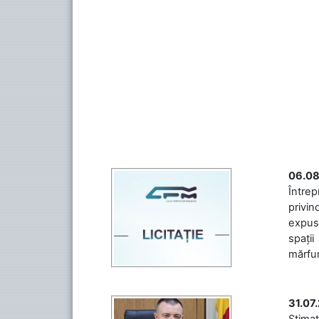
06.08
Întrep
privin
expuse
spații
mărfuri
31.07
Stimaț