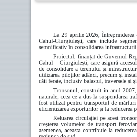
La 29 aprilie 2026, Întreprinderea 
Cahul-Giurgiulești, care include segme
semnificativ în consolidarea infrastructurii
Proiectul, finanțat de Guvernul Rep
Cahul – Giurgiulești, care asigură accesul
de consolidare a terenului și infrastructu
utilizarea piloților adânci, precum și inst
căii ferate, inclusiv balastul, traversele și
Tronsonul, construit în anul 2007, 
naturale, ceea ce a dus la suspendarea tra
fost utilizat pentru transportul de mărfur
eficientizarea exporturilor și la reducerea p
Reluarea circulației pe acest tronso
creșterea volumelor de transport feroviar,
asemenea, aceasta contribuie la reducerea d
regiunea de sud.