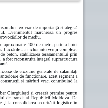
nsonului feroviar de importanță strategică
Cahul. Evenimentul marchează un progres
a provocărilor de mediu.
e aproximativ 400 de metri, parte a liniei
i. Lucrările au inclus intervenții complexe
 de beton, stabilizarea terasamentului prin
 a fost reconstruită integral suprastructura
ranță.
procese de eroziune generate de calamități
 anterioare de funcționare, acest segment a
construcții și mărfuri vrac, contribuind la
iber Giurgiulești și creează premise pentru
alului de tranzit al Republicii Moldova. De
 și la consolidarea securității logistice în