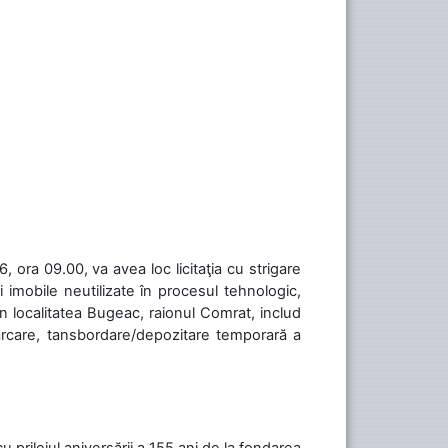
 ora 09.00, va avea loc licitaţia cu strigare
 imobile neutilizate în procesul tehnologic,
în localitatea Bugeac, raionul Comrat, includ
cărcare, tansbordare/depozitare temporară a
cu prilejul aniversării a 155 ani de la fondarea