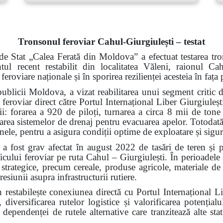
Tronsonul feroviar Cahul-Giurgiulești – testat
de Stat „Calea Ferată din Moldova” a efectuat testarea tro
ntul recent restabilit din localitatea Văleni, raionul 
 feroviare naționale și în sporirea rezilienței acesteia în faț
ublicii Moldova, a vizat reabilitarea unui segment critic d
 feroviar direct către Portul Internațional Liber Giurgiuleșt
rii: forarea a 920 de piloți, turnarea a circa 8 mii de tone
alarea sistemelor de drenaj pentru evacuarea apelor. Totodată,
 șinele, pentru a asigura condiții optime de exploatare și sigu
a fost grav afectat în august 2022 de tasări de teren și 
ficului feroviar pe ruta Cahul – Giurgiulești. În perioadele
i strategice, precum cereale, produse agricole, materiale de 
resiunii asupra infrastructurii rutiere.
n restabilește conexiunea directă cu Portul Internațional L
 diversificarea rutelor logistice și valorificarea potenți
ependenței de rutele alternative care tranzitează alte state