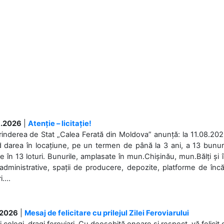
.2026
|
Atenție – licitație!
rinderea de Stat „Calea Ferată din Moldova” anunță: la 11.08.2026,
d darea în locațiune, pe un termen de până la 3 ani, a 13 bunuri
 în 13 loturi. Bunurile, amplasate în mun.Chișinău, mun.Bălți și 
 administrative, spații de producere, depozite, platforme de în
....
.2026
|
Mesaj de felicitare cu prilejul Zilei Feroviarului
i colegi, dragi feroviari, Cu deosebită onoare și respect, vă felicit 