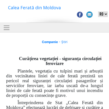
Calea Ferată din Moldova
Companie
- Știri
Curățirea vegetației - siguranța circulației
feroviare
Plantele, vegetația cu tulpini mari și arbuștii
din vecinătatea liniei de cale ferată prezintă un
pericol real siguranței circulației
pasagerilor și
serviciilor
feroviare, iar iarba uscată de-a lungul
liniei de cale ferată poate fi motivul unui incendiu
de proporții cu consecințe grave.
Întreprinderea de Stat „Calea Ferată din
Moldova” efectuează lucrări de defrișare și curățire a