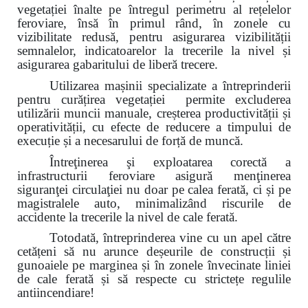
vegetației înalte pe întregul perimetru al rețelelor
feroviare, însă în primul rând, în zonele cu
vizibilitate redusă, pentru asigurarea vizibilității
semnalelor, indicatoarelor la trecerile la nivel și
asigurarea gabaritului de liberă trecere.
Utilizarea mașinii specializate a întreprinderii
pentru curățirea vegetației permite excluderea
utilizării muncii manuale, creșterea productivității și
operativității, cu efecte de reducere a timpului de
execuție și a necesarului de forță de muncă.
Întreţinerea şi exploatarea corectă a
infrastructurii feroviare asigură menţinerea
siguranţei circulaţiei nu doar pe calea ferată, ci și pe
magistralele auto, minimalizând riscurile de
accidente la trecerile la nivel de cale ferată.
Totodată, întreprinderea vine cu un apel către
cetățeni
să nu arunce deșeurile de construcții și
gunoaiele pe marginea și
în zonele învecinate
liniei
de cale ferată și să respecte cu strictețe regulile
antiincendiare!