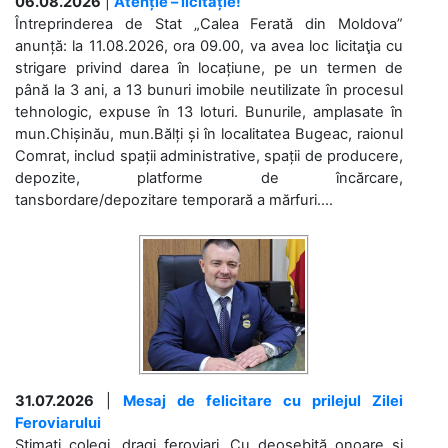
06.08.2026
|
Atenție – licitație!
Întreprinderea de Stat „Calea Ferată din Moldova”
anunță: la 11.08.2026, ora 09.00, va avea loc licitaţia cu
strigare privind darea în locațiune, pe un termen de
până la 3 ani, a 13 bunuri imobile neutilizate în procesul
tehnologic, expuse în 13 loturi. Bunurile, amplasate în
mun.Chișinău, mun.Bălți și în localitatea Bugeac, raionul
Comrat, includ spații administrative, spații de producere,
depozite, platforme de încărcare,
tansbordare/depozitare temporară a mărfuri....
31.07.2026
|
Mesaj de felicitare cu prilejul Zilei
Feroviarului
Stimați colegi, dragi feroviari, Cu deosebită onoare și