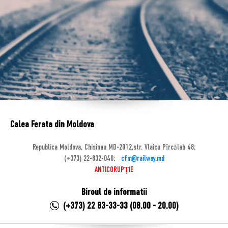
Calea Ferata din Moldova
Republica Moldova, Chisinau MD-2012,str. Vlaicu Pîrcălab 48;
(+373) 22-832-040;
cfm@railway.md
ANTICORUPȚIE
Biroul de informatii
(+373) 22 83-33-33 (08.00 - 20.00)