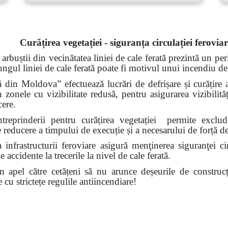
Curățirea vegetației - siguranța circulației ferovia
 arbuștii din vecinătatea liniei de cale ferată prezintă un per
lungul liniei de cale ferată poate fi motivul unui incendiu d
 din Moldova” efectuează lucrări de defrișare și curățire a
 zonele cu vizibilitate redusă, pentru asigurarea vizibilităț
cere.
întreprinderii pentru curățirea vegetației permite excl
 de reducere a timpului de execuție și a necesarului de forță 
a infrastructurii feroviare asigură menţinerea siguranţei ci
accidente la trecerile la nivel de cale ferată.
n apel către cetățeni
să nu arunce deșeurile de construcț
te cu strictețe regulile antiincendiare!