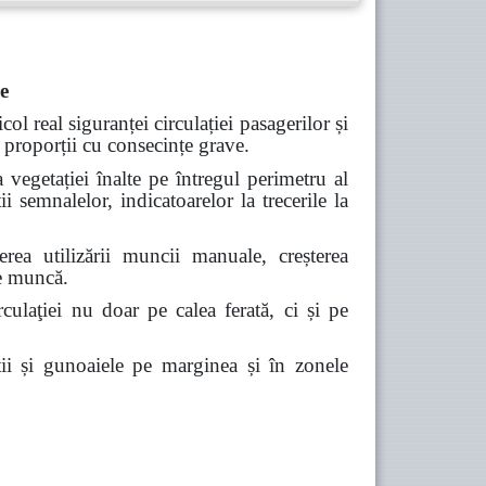
re
icol real siguranței circulației
pasagerilor și
e proporții cu consecințe grave.
 vegetației înalte pe întregul perimetru al
ii semnalelor, indicatoarelor la trecerile la
uderea
utilizării muncii manuale, creșterea
de muncă.
rculaţiei nu doar pe calea ferată, ci și pe
ii și gunoaiele pe marginea și
în zonele