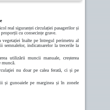
re
icol real siguranței circulației
pasagerilor și
e proporții cu consecințe grave.
 vegetației înalte pe întregul perimetru al
ii semnalelor, indicatoarelor la trecerile la
uderea
utilizării muncii manuale, creșterea
de muncă.
rculaţiei nu doar pe calea ferată, ci și pe
ii și gunoaiele pe marginea și
în zonele