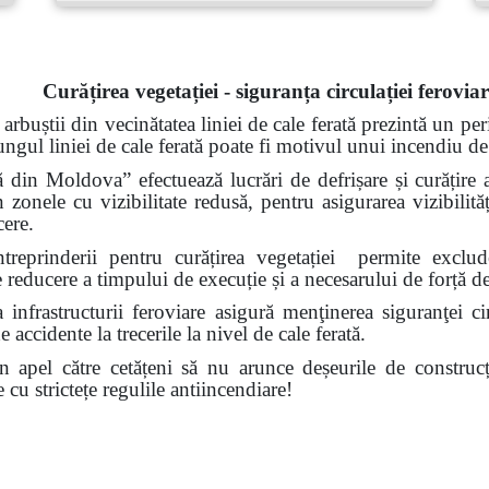
Curățirea vegetației - siguranța circulației ferovia
 arbuștii din vecinătatea liniei de cale ferată prezintă un per
lungul liniei de cale ferată poate fi motivul unui incendiu d
 din Moldova” efectuează lucrări de defrișare și curățire a
 zonele cu vizibilitate redusă, pentru asigurarea vizibilităț
cere.
întreprinderii pentru curățirea vegetației permite excl
 de reducere a timpului de execuție și a necesarului de forță 
a infrastructurii feroviare asigură menţinerea siguranţei ci
accidente la trecerile la nivel de cale ferată.
n apel către cetățeni
să nu arunce deșeurile de construcț
te cu strictețe regulile antiincendiare!